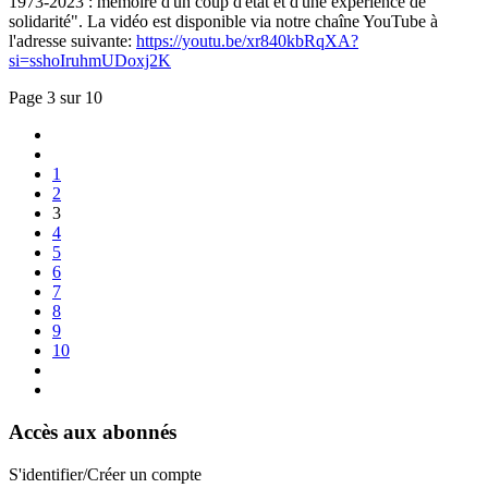
1973-2023 : mémoire d'un coup d'état et d'une expérience de
solidarité". La vidéo est disponible via notre chaîne YouTube à
l'adresse suivante:
https://youtu.be/xr840kbRqXA?
si=sshoIruhmUDoxj2K
Page 3 sur 10
1
2
3
4
5
6
7
8
9
10
Accès aux abonnés
S'identifier/Créer un compte