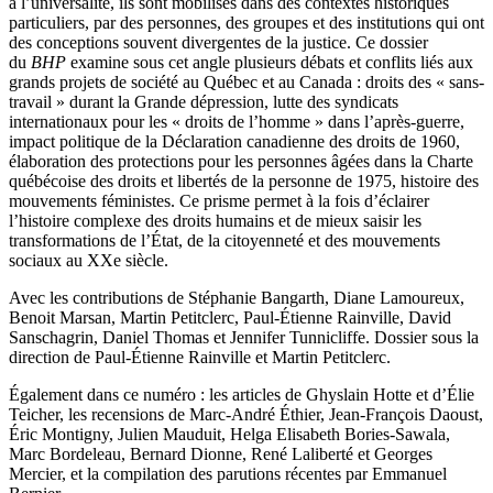
à l’universalité, ils sont mobilisés dans des contextes historiques
particuliers, par des personnes, des groupes et des institutions qui ont
des conceptions souvent divergentes de la justice. Ce dossier
du
BHP
examine sous cet angle plusieurs débats et conflits liés aux
grands projets de société au Québec et au Canada : droits des « sans-
travail » durant la Grande dépression, lutte des syndicats
internationaux pour les « droits de l’homme » dans l’après-guerre,
impact politique de la Déclaration canadienne des droits de 1960,
élaboration des protections pour les personnes âgées dans la Charte
québécoise des droits et libertés de la personne de 1975, histoire des
mouvements féministes. Ce prisme permet à la fois d’éclairer
l’histoire complexe des droits humains et de mieux saisir les
transformations de l’État, de la citoyenneté et des mouvements
sociaux au XXe siècle.
Avec les contributions de Stéphanie Bangarth, Diane Lamoureux,
Benoit Marsan, Martin Petitclerc, Paul-Étienne Rainville, David
Sanschagrin, Daniel Thomas et Jennifer Tunnicliffe. Dossier sous la
direction de Paul-Étienne Rainville et Martin Petitclerc.
Également dans ce numéro : les articles de Ghyslain Hotte et d’Élie
Teicher, les recensions de Marc-André Éthier, Jean-François Daoust,
Éric Montigny, Julien Mauduit, Helga Elisabeth Bories-Sawala,
Marc Bordeleau, Bernard Dionne, René Laliberté et Georges
Mercier, et la compilation des parutions récentes par Emmanuel