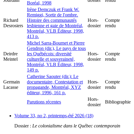
Jourdain
dossier
rendu
Boréal, 1998
Irène Demczuk et Frank W.
Remiggi, Sortir de l'ombre.
Richard
Histoire des communautés
Hors-
Compte
Desrosiers
lesbienne et gaie de Montréal,
dossier
rendu
Montréal, VLB Éditeur, 1998,
413 p.
Michel Sarra-Bournet et Pierre
Gendron (dir.), Le pays de tous
Deirdre
les Québécois: diversité
Hors-
Compte
Meintel
culturelle et souveraineté,
dossier
rendu
Montréal, VLB Éditeur, 1998,
149 p.
Catherine Saouter (dir.): Le
Germain
documentaire, Contestation et
Hors-
Compte
Lacasse
propagande, Montréal, XYZ
dossier
rendu
éditeur, 1996, 161 p.
Hors-
Parutions récentes
Bibliographie
dossier
Volume 33, no 2, printemps-été 2026 (18)
Dossier :
Le colonialisme dans le Québec contemporain