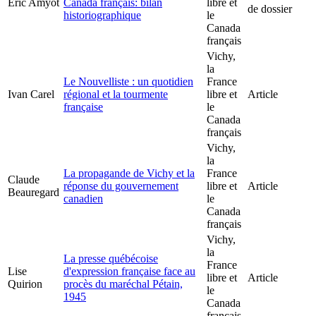
Éric Amyot
Canada français: bilan
libre et
de dossier
historiographique
le
Canada
français
Vichy,
la
Le Nouvelliste : un quotidien
France
Ivan Carel
régional et la tourmente
libre et
Article
française
le
Canada
français
Vichy,
la
La propagande de Vichy et la
France
Claude
réponse du gouvernement
libre et
Article
Beauregard
canadien
le
Canada
français
Vichy,
la
La presse québécoise
France
Lise
d'expression française face au
libre et
Article
Quirion
procès du maréchal Pétain,
le
1945
Canada
français