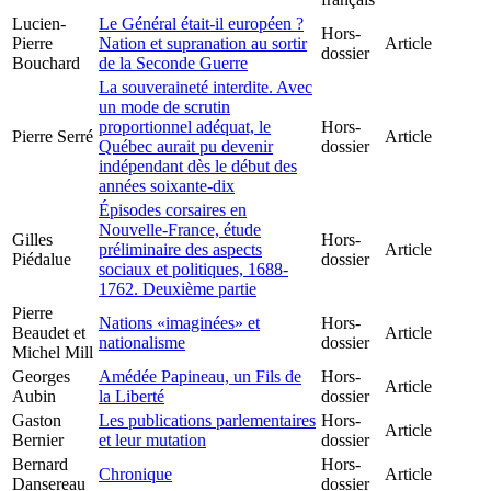
Lucien-
Le Général était-il européen ?
Hors-
Pierre
Nation et supranation au sortir
Article
dossier
Bouchard
de la Seconde Guerre
La souveraineté interdite. Avec
un mode de scrutin
proportionnel adéquat, le
Hors-
Pierre Serré
Article
Québec aurait pu devenir
dossier
indépendant dès le début des
années soixante-dix
Épisodes corsaires en
Nouvelle-France, étude
Gilles
Hors-
préliminaire des aspects
Article
Piédalue
dossier
sociaux et politiques, 1688-
1762. Deuxième partie
Pierre
Nations «imaginées» et
Hors-
Beaudet et
Article
nationalisme
dossier
Michel Mill
Georges
Amédée Papineau, un Fils de
Hors-
Article
Aubin
la Liberté
dossier
Gaston
Les publications parlementaires
Hors-
Article
Bernier
et leur mutation
dossier
Bernard
Hors-
Chronique
Article
Dansereau
dossier