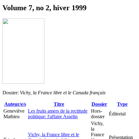
Volume 7, no 2, hiver 1999
Dossier:
Vichy, la France libre et le Canada français
Auteur/e/s
Titre
Dossier
Type
Geneviève
Les fruits amers de la rectitude
Hors-
Éditorial
Mathieu
politique: l'affaire Asselin
dossier
Vichy,
la
Vichy, la France libre et le
France
Présentation