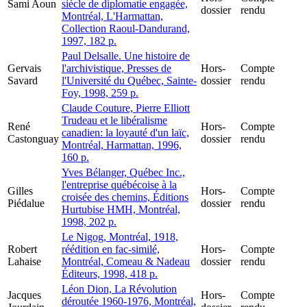
Sami Aoun
siècle de diplomatie engagée,
dossier
rendu
Montréal, L'Harmattan,
Collection Raoul-Dandurand,
1997, 182 p.
Paul Delsalle. Une histoire de
Gervais
l'archivistique, Presses de
Hors-
Compte
Savard
l'Université du Québec, Sainte-
dossier
rendu
Foy, 1998, 259 p.
Claude Couture, Pierre Elliott
Trudeau et le libéralisme
René
Hors-
Compte
canadien: la loyauté d'un laïc,
Castonguay
dossier
rendu
Montréal, Harmattan, 1996,
160 p.
Yves Bélanger, Québec Inc.,
l'entreprise québécoise à la
Gilles
Hors-
Compte
croisée des chemins, Éditions
Piédalue
dossier
rendu
Hurtubise HMH, Montréal,
1998, 202 p.
Le Nigog, Montréal, 1918,
Robert
réédition en fac-similé,
Hors-
Compte
Lahaise
Montréal, Comeau & Nadeau
dossier
rendu
Éditeurs, 1998, 418 p.
Léon Dion, La Révolution
Jacques
Hors-
Compte
déroutée 1960-1976, Montréal,