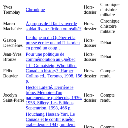
Chronique
Yves
Hors-
Chronique
d'histoire
Tremblay
dossier
militaire
Chronique
Marco
À propos de Il faut sauver le
Hors-
d'histoire
Machabée
soldat Ryan : fiction ou réalité?
dossier
militaire
Le drapeau du Québec et la
Gaston
Hors-
presse écrite: quand l'historien
Débat
Deschênes
dossier
en prend un coup…
Jean-Yves
Pour une politique de
Hors-
Débat
Bronze
commémoration au Québec
dossier
J.L. Granatstein, Who killed
Félix
Canadian history?, Harper
Hors-
Compte
Bouvier
Collins ed., Toronto, 1998, 156
dossier
rendu
p.
Hector Laferté, Derrière le
trône. Mémoire d'un
Jocelyn
Hors-
Compte
parlementaire québécois, 1936-
Saint-Pierre
dossier
rendu
1958, Sillery, Les Éditions
Septentrion, 1998, 466 p.
Houchang Hassan-Yari, Le
Canada et le conflit israélo-
arabe depuis 1947, un demi
Hors-
Compte