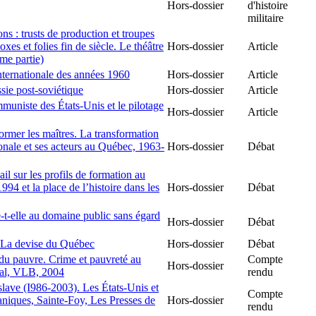
Hors-dossier
d'histoire
militaire
ns : trusts de production et troupes
xes et folies fin de siècle. Le théâtre
Hors-dossier
Article
me partie)
nternationale des années 1960
Hors-dossier
Article
sie post-soviétique
Hors-dossier
Article
muniste des États-Unis et le pilotage
Hors-dossier
Article
ormer les maîtres. La transformation
onale et ses acteurs au Québec, 1963-
Hors-dossier
Débat
il sur les profils de formation au
994 et la place de l’histoire dans les
Hors-dossier
Débat
e-t-elle au domaine public sans égard
Hors-dossier
Débat
 La devise du Québec
Hors-dossier
Débat
 du pauvre. Crime et pauvreté au
Compte
Hors-dossier
éal, VLB, 2004
rendu
lave (I986-2003). Les États-Unis et
Compte
aniques, Sainte-Foy, Les Presses de
Hors-dossier
rendu