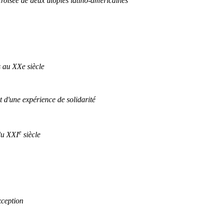
croisée de deux utopies latino-américaines
s au XXe siècle
 d'une expérience de solidarité
e
du XXI
siècle
xception