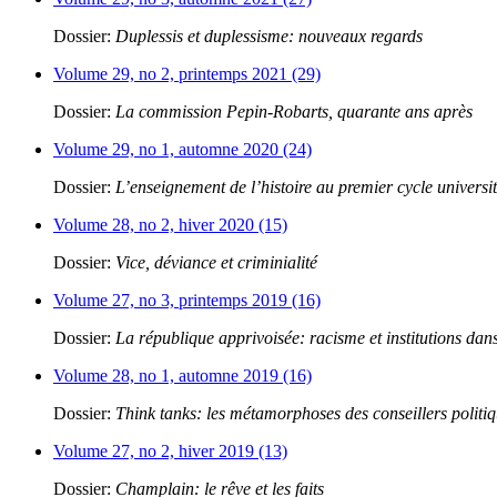
Dossier:
Duplessis et duplessisme: nouveaux regards
Volume 29, no 2, printemps 2021 (29)
Dossier:
La commission Pepin-Robarts, quarante ans après
Volume 29, no 1, automne 2020 (24)
Dossier:
L’enseignement de l’histoire au premier cycle universit
Volume 28, no 2, hiver 2020 (15)
Dossier:
Vice, déviance et criminialité
Volume 27, no 3, printemps 2019 (16)
Dossier:
La république apprivoisée: racisme et institutions dans
Volume 28, no 1, automne 2019 (16)
Dossier:
Think tanks: les métamorphoses des conseillers politi
Volume 27, no 2, hiver 2019 (13)
Dossier:
Champlain: le rêve et les faits