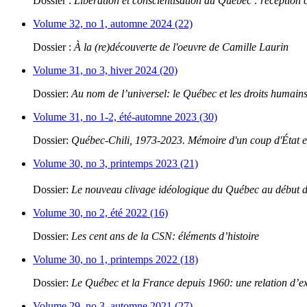
Dossier :
Libération et conscientisation au Québec : réception 
Volume 32, no 1, automne 2024 (22)
Dossier :
À la (re)découverte de l'oeuvre de Camille Laurin
Volume 31, no 3, hiver 2024 (20)
Dossier:
Au nom de l’universel: le Québec et les droits humain
Volume 31, no 1-2, été-automne 2023 (30)
Dossier:
Québec-Chili, 1973-2023. Mémoire d'un coup d'État et
Volume 30, no 3, printemps 2023 (21)
Dossier:
Le nouveau clivage idéologique du Québec au début 
Volume 30, no 2, été 2022 (16)
Dossier:
Les cent ans de la CSN: éléments d’histoire
Volume 30, no 1, printemps 2022 (18)
Dossier:
Le Québec et la France depuis 1960: une relation d’e
Volume 29, no 3, automne 2021 (27)