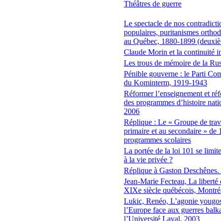
Théâtres de guerre
Le spectacle de nos contradictio
populaires, puritanismes orthodo
au Québec, 1880-1899 (deuxiè
Claude Morin et la continuité i
Les trous de mémoire de la Rus
Pénible gouverne : le Parti Com
du Kominterm, 1919-1943
Réformer l’enseignement et réf
des programmes d’histoire nati
2006
Réplique : Le « Groupe de trava
primaire et au secondaire » de 1
programmes scolaires
La portée de la loi 101 se limit
à la vie privée ?
Réplique à Gaston Deschênes.
Jean-Marie Fecteau, La liberté
XIXe siècle québécois, Montr
Lukic, Renéo, L’agonie yougos
l’Europe face aux guerres balk
l’Université Laval, 2003