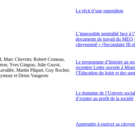
Le récit d’une opposition
L’impossible neutralité face à l
documents de travail du MEQ « 
citoyenneté » (Secondaire III e
d, Marc Chevrier, Robert Comeau,
Le programme d’histoire au sec
non, Yves Gingras, Julie Guyot,
recentrer Lettre ouverte à Mon
avallée, Martin Pâquet, Guy Rocher,
l’Éducation du loisir et des spo
eymour et Denis Vaugeois
Le domaine de l’Univers social
d’exister au profit de la société
Apprendre à exercer sa citoyenne