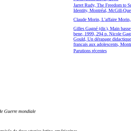
Jarret Rudy, The Freedom to
Identity, Montréal, McGill-Que
Claude Morin, L'affaire Morin,
Gilles Gagné (dir.), Main basse
bene, 1999, 294 p. Nicole Gagn
Gould, Un dérapage didactique
français aux adolescents, Mont
Parutions récentes
nde Guerre mondiale