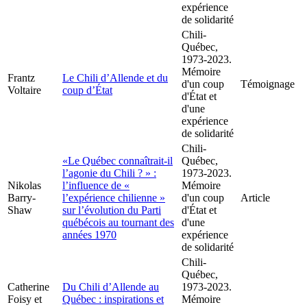
expérience
de solidarité
Chili-
Québec,
1973-2023.
Mémoire
Frantz
Le Chili d’Allende et du
d'un coup
Témoignage
Voltaire
coup d’État
d'État et
d'une
expérience
de solidarité
Chili-
«Le Québec connaîtrait-il
Québec,
l’agonie du Chili ? » :
1973-2023.
Nikolas
l’influence de «
Mémoire
Barry-
l’expérience chilienne »
d'un coup
Article
Shaw
sur l’évolution du Parti
d'État et
québécois au tournant des
d'une
années 1970
expérience
de solidarité
Chili-
Québec,
Catherine
Du Chili d’Allende au
1973-2023.
Foisy et
Québec : inspirations et
Mémoire