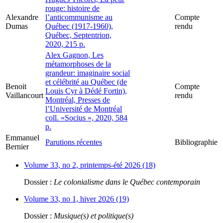
rouge: histoire de
Alexandre
l’anticommunisme au
Compte
Dumas
Québec (1917-1960),
rendu
Québec, Septentrion,
2020, 215 p.
Alex Gagnon, Les
métamorphoses de la
grandeur: imaginaire social
et célébrité au Québec (de
Benoit
Compte
Louis Cyr à Dédé Fortin),
Vaillancourt
rendu
Montréal, Presses de
l’Université de Montréal
coll. «Socius », 2020, 584
p.
Emmanuel
Parutions récentes
Bibliographie
Bernier
Volume 33, no 2, printemps-été 2026 (18)
Dossier :
Le colonialisme dans le Québec contemporain
Volume 33, no 1, hiver 2026 (19)
Dossier :
Musique(s) et politique(s)