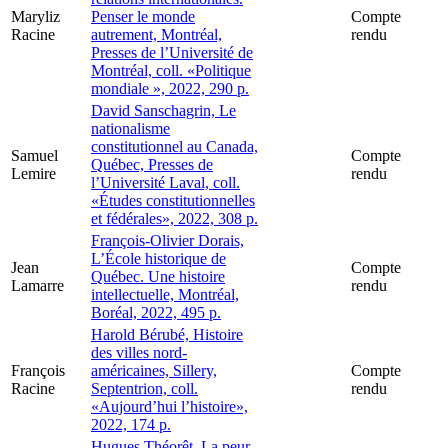
Maryliz
Penser le monde
Compte
Racine
autrement, Montréal,
rendu
Presses de l’Université de
Montréal, coll. «Politique
mondiale », 2022, 290 p.
David Sanschagrin, Le
nationalisme
constitutionnel au Canada,
Samuel
Compte
Québec, Presses de
Lemire
rendu
l’Université Laval, coll.
«Études constitutionnelles
et fédérales», 2022, 308 p.
François-Olivier Dorais,
L’École historique de
Jean
Compte
Québec. Une histoire
Lamarre
rendu
intellectuelle, Montréal,
Boréal, 2022, 495 p.
Harold Bérubé, Histoire
des villes nord-
François
américaines, Sillery,
Compte
Racine
Septentrion, coll.
rendu
«Aujourd’hui l’histoire»,
2022, 174 p.
Hugues Théorêt, La peur