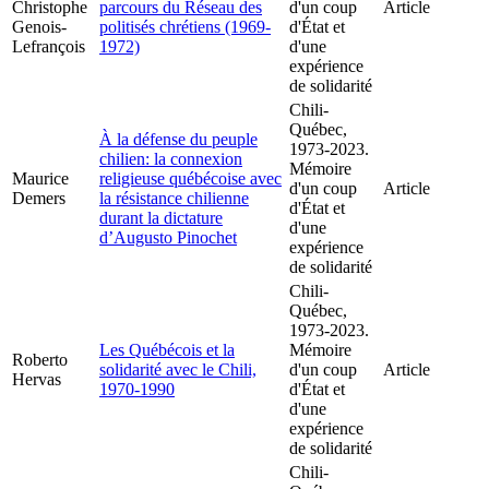
Christophe
parcours du Réseau des
d'un coup
Article
Genois-
politisés chrétiens (1969-
d'État et
Lefrançois
1972)
d'une
expérience
de solidarité
Chili-
Québec,
À la défense du peuple
1973-2023.
chilien: la connexion
Mémoire
Maurice
religieuse québécoise avec
d'un coup
Article
Demers
la résistance chilienne
d'État et
durant la dictature
d'une
d’Augusto Pinochet
expérience
de solidarité
Chili-
Québec,
1973-2023.
Les Québécois et la
Mémoire
Roberto
solidarité avec le Chili,
d'un coup
Article
Hervas
1970-1990
d'État et
d'une
expérience
de solidarité
Chili-