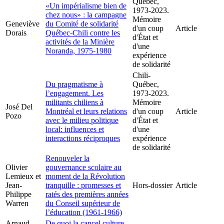
Québec,
«Un impérialisme bien de
1973-2023.
chez nous» : la campagne
Mémoire
Geneviève
du Comité de solidarité
d'un coup
Article
Dorais
Québec-Chili contre les
d'État et
activités de la Minière
d'une
Noranda, 1975-1980
expérience
de solidarité
Chili-
Du pragmatisme à
Québec,
l’engagement. Les
1973-2023.
militants chiliens à
Mémoire
José Del
Montréal et leurs relations
d'un coup
Article
Pozo
avec le milieu politique
d'État et
local: influences et
d'une
interactions réciproques
expérience
de solidarité
Renouveler la
Olivier
gouvernance scolaire au
Lemieux et
moment de la Révolution
Jean-
tranquille : promesses et
Hors-dossier
Article
Philippe
ratés des premières années
Warren
du Conseil supérieur de
l’éducation (1961-1966)
Arnaud
De quoi la cancel culture