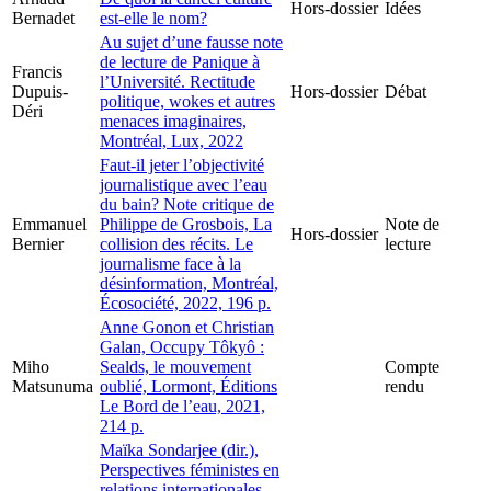
Hors-dossier
Idées
Bernadet
est-elle le nom?
Au sujet d’une fausse note
de lecture de Panique à
Francis
l’Université. Rectitude
Dupuis-
Hors-dossier
Débat
politique, wokes et autres
Déri
menaces imaginaires,
Montréal, Lux, 2022
Faut-il jeter l’objectivité
journalistique avec l’eau
du bain? Note critique de
Emmanuel
Philippe de Grosbois, La
Note de
Hors-dossier
Bernier
collision des récits. Le
lecture
journalisme face à la
désinformation, Montréal,
Écosociété, 2022, 196 p.
Anne Gonon et Christian
Galan, Occupy Tôkyô :
Miho
Sealds, le mouvement
Compte
Matsunuma
oublié, Lormont, Éditions
rendu
Le Bord de l’eau, 2021,
214 p.
Maïka Sondarjee (dir.),
Perspectives féministes en
relations internationales.