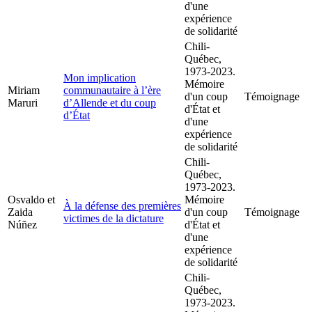
d'une
expérience
de solidarité
Chili-
Québec,
1973-2023.
Mon implication
Mémoire
Miriam
communautaire à l’ère
d'un coup
Témoignage
Maruri
d’Allende et du coup
d'État et
d’État
d'une
expérience
de solidarité
Chili-
Québec,
1973-2023.
Osvaldo et
Mémoire
À la défense des premières
Zaida
d'un coup
Témoignage
victimes de la dictature
Núñez
d'État et
d'une
expérience
de solidarité
Chili-
Québec,
1973-2023.