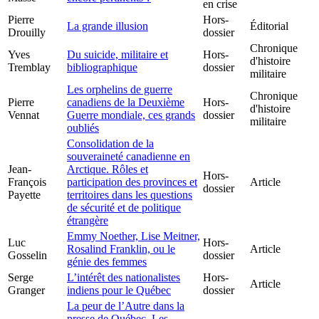
en crise
Pierre
Hors-
La grande illusion
Éditorial
Drouilly
dossier
Chronique
Yves
Du suicide, militaire et
Hors-
d'histoire
Tremblay
bibliographique
dossier
militaire
Les orphelins de guerre
Chronique
Pierre
canadiens de la Deuxième
Hors-
d'histoire
Vennat
Guerre mondiale, ces grands
dossier
militaire
oubliés
Consolidation de la
souveraineté canadienne en
Jean-
Arctique. Rôles et
Hors-
François
participation des provinces et
Article
dossier
Payette
territoires dans les questions
de sécurité et de politique
étrangère
Emmy Noether, Lise Meitner,
Luc
Hors-
Rosalind Franklin, ou le
Article
Gosselin
dossier
génie des femmes
Serge
L’intérêt des nationalistes
Hors-
Article
Granger
indiens pour le Québec
dossier
La peur de l’Autre dans la
presse de Québec. Les