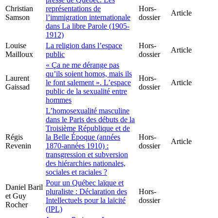
Christian
représentations de
Hors-
Article
Samson
l’immigration internationale
dossier
dans La libre Parole (1905-
1912)
Louise
La religion dans l’espace
Hors-
Article
Mailloux
public
dossier
« Ça ne me dérange pas
qu’ils soient homos, mais ils
Laurent
Hors-
le font salement ». L’espace
Article
Gaissad
dossier
public de la sexualité entre
hommes
L’homosexualité masculine
dans le Paris des débuts de la
Troisième République et de
Régis
la Belle Époque (années
Hors-
Article
Revenin
1870-années 1910) :
dossier
transgression et subversion
des hiérarchies nationales,
sociales et raciales ?
Pour un Québec laïque et
Daniel Baril
pluraliste : Déclaration des
Hors-
et Guy
Intellectuels pour la laïcité
dossier
Rocher
(IPL)