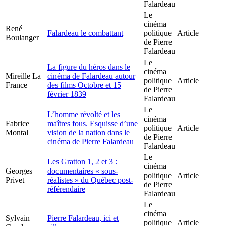
Falardeau
Le
cinéma
René
Falardeau le combattant
politique
Article
Boulanger
de Pierre
Falardeau
Le
La figure du héros dans le
cinéma
Mireille La
cinéma de Falardeau autour
politique
Article
France
des films Octobre et 15
de Pierre
février 1839
Falardeau
Le
L’homme révolté et les
cinéma
Fabrice
maîtres fous. Esquisse d’une
politique
Article
Montal
vision de la nation dans le
de Pierre
cinéma de Pierre Falardeau
Falardeau
Le
Les Gratton 1, 2 et 3 :
cinéma
Georges
documentaires « sous-
politique
Article
Privet
réalistes » du Québec post-
de Pierre
référendaire
Falardeau
Le
cinéma
Sylvain
Pierre Falardeau, ici et
politique
Article