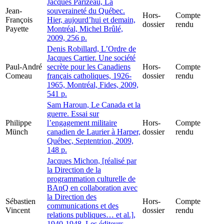
Jacques Parizeau, La
Jean-
souveraineté du Québec.
Hors-
Compte
François
Hier, aujourd’hui et demain,
dossier
rendu
Payette
Montréal, Michel Brûlé,
2009, 256 p.
Denis Robillard, L’Ordre de
Jacques Cartier. Une société
Paul-André
secrète pour les Canadiens
Hors-
Compte
Comeau
français catholiques, 1926-
dossier
rendu
1965, Montréal, Fides, 2009,
541 p.
Sam Haroun, Le Canada et la
guerre. Essai sur
Philippe
l’engagement militaire
Hors-
Compte
Münch
canadien de Laurier à Harper,
dossier
rendu
Québec, Septentrion, 2009,
148 p.
Jacques Michon, [réalisé par
la Direction de la
programmation culturelle de
BAnQ en collaboration avec
la Direction des
Sébastien
Hors-
Compte
communications et des
Vincent
dossier
rendu
relations publiques… et al.],
1940-1948. Les éditeurs