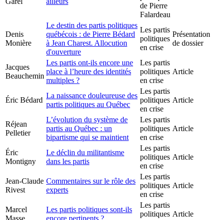
Garel
ailleurs
de Pierre
Falardeau
Le destin des partis politiques
Les partis
Denis
québécois : de Pierre Bédard
Présentation
politiques
Monière
à Jean Charest. Allocution
de dossier
en crise
d'ouverture
Les partis ont-ils encore une
Les partis
Jacques
place à l’heure des identités
politiques
Article
Beauchemin
multiples ?
en crise
Les partis
La naissance douleureuse des
Éric Bédard
politiques
Article
partis politiques au Québec
en crise
L’évolution du système de
Les partis
Réjean
partis au Québec : un
politiques
Article
Pelletier
bipartisme qui se maintient
en crise
Les partis
Éric
Le déclin du militantisme
politiques
Article
Montigny
dans les partis
en crise
Les partis
Jean-Claude
Commentaires sur le rôle des
politiques
Article
Rivest
experts
en crise
Les partis
Marcel
Les partis politiques sont-ils
politiques
Article
Masse
encore pertinents ?