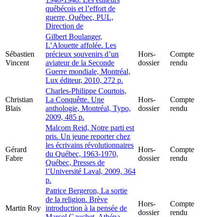
québécois et l’effort de
guerre, Québec, PUL,
Direction de
Gilbert Boulanger,
L’Alouette affolée. Les
Sébastien
précieux souvenirs d’un
Hors-
Compte
Vincent
aviateur de la Seconde
dossier
rendu
Guerre mondiale, Montréal,
Lux éditeur, 2010, 272 p.
Charles-Philippe Courtois,
Christian
La Conquêtte. Une
Hors-
Compte
Blais
anthologie, Montréal, Typo,
dossier
rendu
2009, 485 p.
Malcom Reid, Notre parti est
pris. Un jeune reporter chez
les écrivains révolutionnaires
Gérard
Hors-
Compte
du Québec, 1963-1970,
Fabre
dossier
rendu
Québec, Presses de
l’Université Laval, 2009, 364
p.
Patrice Bergeron, La sortie
de la religion. Brève
Hors-
Compte
Martin Roy
introduction à la pensée de
dossier
rendu
Marcel Gauchet, Athéna,