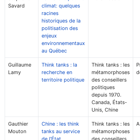
Savard
climat: quelques
racines
historiques de la
politisation des
enjeux
environnementaux
au Québec
Guillaume
Think tanks : la
Think tanks : les
P
Lamy
recherche en
métamorphoses
d
territoire politique
des conseillers
politiques
depuis 1970.
Canada, États-
Unis, Chine
Gauthier
Chine : les think
Think tanks : les
A
Mouton
tanks au service
métamorphoses
de l’État
des conseillers