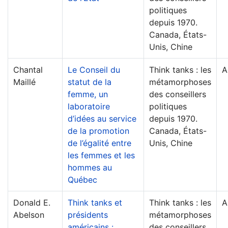
politiques
depuis 1970.
Canada, États-
Unis, Chine
Chantal
Le Conseil du
Think tanks : les
A
Maillé
statut de la
métamorphoses
femme, un
des conseillers
laboratoire
politiques
d’idées au service
depuis 1970.
de la promotion
Canada, États-
de l’égalité entre
Unis, Chine
les femmes et les
hommes au
Québec
Donald E.
Think tanks et
Think tanks : les
A
Abelson
présidents
métamorphoses
américains :
des conseillers