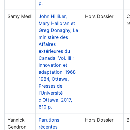
p.
Samy Mesli
John Hilliker,
Hors Dossier
C
Mary Halloran et
r
Greg Donaghy, Le
ministère des
Affaires
extérieures du
Canada. Vol. III :
Innovation et
adaptation, 1968-
1984, Ottawa,
Presses de
l’Université
d’Ottawa, 2017,
610 p.
Yannick
Parutions
Hors Dossier
B
Gendron
récentes