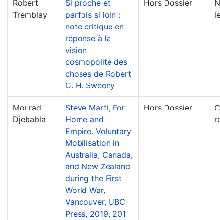
Robert
Si proche et
Hors Dossier
N
Tremblay
parfois si loin :
l
note critique en
réponse à la
vision
cosmopolite des
choses de Robert
C. H. Sweeny
Mourad
Steve Marti, For
Hors Dossier
C
Djebabla
Home and
r
Empire. Voluntary
Mobilisation in
Australia, Canada,
and New Zealand
during the First
World War,
Vancouver, UBC
Press, 2019, 201