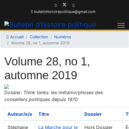
bulletinhistoirepolitique@gmail.com
Accueil
Collection
Numéros
Volume 28, no 1, automne 2019
Volume 28, no 1,
automne 2019
Dossier:
Think tanks: les métamorphoses des
conseillers politiques depuis 1970
Auteur/e/s
Titre
Dossier
T
Stéphane
La Marche pour le
Hors Dossier
É