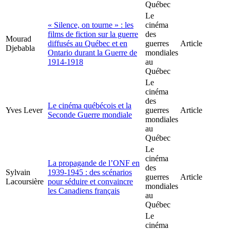
Québec
Le
« Silence, on tourne » : les
cinéma
films de fiction sur la guerre
des
Mourad
diffusés au Québec et en
guerres
Article
Djebabla
Ontario durant la Guerre de
mondiales
1914-1918
au
Québec
Le
cinéma
des
Le cinéma québécois et la
Yves Lever
guerres
Article
Seconde Guerre mondiale
mondiales
au
Québec
Le
cinéma
La propagande de l’ONF en
des
Sylvain
1939-1945 : des scénarios
guerres
Article
Lacoursière
pour séduire et convaincre
mondiales
les Canadiens français
au
Québec
Le
cinéma