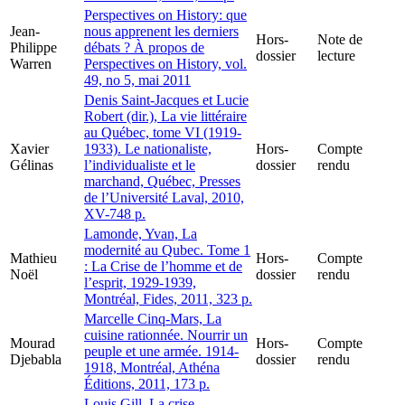
Perspectives on History: que
Jean-
nous apprenent les derniers
Hors-
Note de
Philippe
débats ? À propos de
dossier
lecture
Warren
Perspectives on History, vol.
49, no 5, mai 2011
Denis Saint-Jacques et Lucie
Robert (dir.), La vie littéraire
au Québec, tome VI (1919-
Xavier
1933). Le nationaliste,
Hors-
Compte
Gélinas
l’individualiste et le
dossier
rendu
marchand, Québec, Presses
de l’Université Laval, 2010,
XV-748 p.
Lamonde, Yvan, La
modernité au Qubec. Tome 1
Mathieu
Hors-
Compte
: La Crise de l’homme et de
Noël
dossier
rendu
l’esprit, 1929-1939,
Montréal, Fides, 2011, 323 p.
Marcelle Cinq-Mars, La
cuisine rationnée. Nourrir un
Mourad
Hors-
Compte
peuple et une armée. 1914-
Djebabla
dossier
rendu
1918, Montréal, Athéna
Éditions, 2011, 173 p.
Louis Gill, La crise