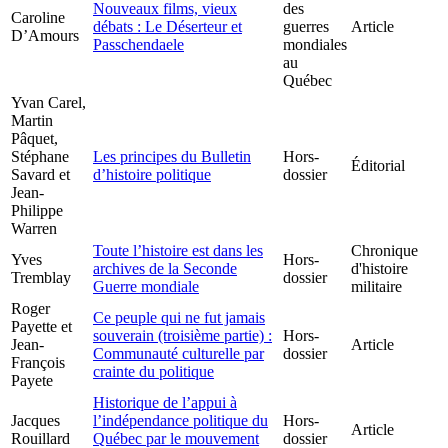
Nouveaux films, vieux
des
Caroline
débats : Le Déserteur et
guerres
Article
D’Amours
Passchendaele
mondiales
au
Québec
Yvan Carel,
Martin
Pâquet,
Stéphane
Les principes du Bulletin
Hors-
Éditorial
Savard et
d’histoire politique
dossier
Jean-
Philippe
Warren
Toute l’histoire est dans les
Chronique
Yves
Hors-
archives de la Seconde
d'histoire
Tremblay
dossier
Guerre mondiale
militaire
Roger
Ce peuple qui ne fut jamais
Payette et
souverain (troisième partie) :
Hors-
Jean-
Article
Communauté culturelle par
dossier
François
crainte du politique
Payete
Historique de l’appui à
Jacques
l’indépendance politique du
Hors-
Article
Rouillard
Québec par le mouvement
dossier