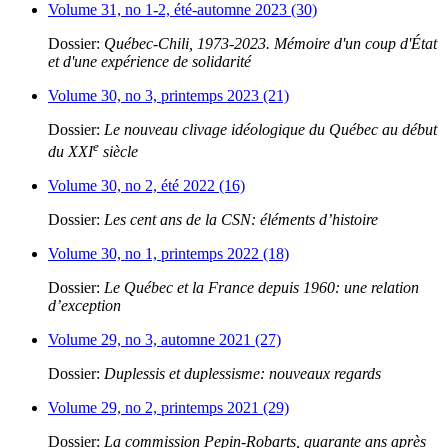
Volume 31, no 1-2, été-automne 2023 (30)
Dossier:
Québec-Chili, 1973-2023. Mémoire d'un coup d'État
et d'une expérience de solidarité
Volume 30, no 3, printemps 2023 (21)
Dossier:
Le nouveau clivage idéologique du Québec au début
e
du XXI
siècle
Volume 30, no 2, été 2022 (16)
Dossier:
Les cent ans de la CSN: éléments d’histoire
Volume 30, no 1, printemps 2022 (18)
Dossier:
Le Québec et la France depuis 1960: une relation
d’exception
Volume 29, no 3, automne 2021 (27)
Dossier:
Duplessis et duplessisme: nouveaux regards
Volume 29, no 2, printemps 2021 (29)
Dossier:
La commission Pepin-Robarts, quarante ans après