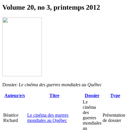
Volume 20, no 3, printemps 2012
Dossier:
Le cinéma des guerres mondiales au Québec
Auteur/e/s
Titre
Dossier
Type
Le
cinéma
des
Béatrice
Le cinéma des guerres
Présentation
guerres
Richard
mondiales au Québec
de dossier
mondiales
au