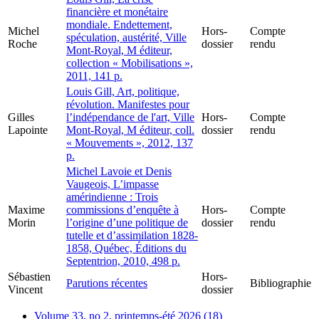
financière et monétaire
mondiale. Endettement,
Michel
Hors-
Compte
spéculation, austérité, Ville
Roche
dossier
rendu
Mont-Royal, M éditeur,
collection « Mobilisations »,
2011, 141 p.
Louis Gill, Art, politique,
révolution. Manifestes pour
Gilles
l’indépendance de l'art, Ville
Hors-
Compte
Lapointe
Mont-Royal, M éditeur, coll.
dossier
rendu
« Mouvements », 2012, 137
p.
Michel Lavoie et Denis
Vaugeois, L’impasse
amérindienne : Trois
Maxime
commissions d’enquête à
Hors-
Compte
Morin
l’origine d’une politique de
dossier
rendu
tutelle et d’assimilation 1828-
1858, Québec, Éditions du
Septentrion, 2010, 498 p.
Sébastien
Hors-
Parutions récentes
Bibliographie
Vincent
dossier
Volume 33, no 2, printemps-été 2026 (18)