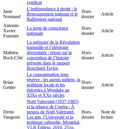
syndical
L’indépendance à droite : le
Janie
Hors-
Regroupement national et le
Article
Normand
dossier
Ralliement national
Antonin-
La perte de conscience
Hors-
Xavier
Article
nationale
dossier
Fournier
La mémoire de la Révolution
tranquille et l’idéologie
Mathieu
diversitaire : retour sur la
Hors-
Article
Bock-Côté
conception de l’histoire
dossier
présente dans le rapport
Bouchard-Taylor
La consommation sous
réserve : les agents indiens, la
Brian
Hors-
politique locale et les
Article
Gettler
dossier
épiceries à Wendake au
XIXe et XXe siècles
Noël Valerrand (1937-1985)
et la relance de l’opéra : À
Denis
propos de Noël Valerrand,
Hors-
Note de
Vaugeois
Les arts, l’Université et la
dossier
lecture
politique culturelle, Montréal,
VLB Éditeur, 2010, 251p.