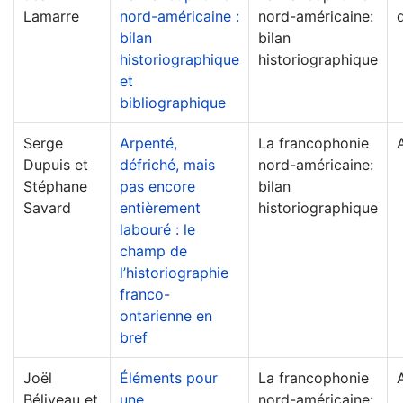
Lamarre
nord-américaine :
nord-américaine:
bilan
bilan
historiographique
historiographique
et
bibliographique
Serge
Arpenté,
La francophonie
Dupuis et
défriché, mais
nord-américaine:
Stéphane
pas encore
bilan
Savard
entièrement
historiographique
labouré : le
champ de
l’historiographie
franco-
ontarienne en
bref
Joël
Éléments pour
La francophonie
Béliveau et
une
nord-américaine: