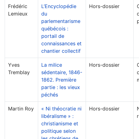
Frédéric
L’Encyclopédie
Hors-dossier
Lemieux
du
d
parlementarisme
québécois :
portail de
connaissances et
chantier collectif
Yves
La milice
Hors-dossier
Tremblay
sédentaire, 1846-
d
1862. Première
m
partie : les vieux
péchés
Martin Roy
« Ni théocratie ni
Hors-dossier
libéralisme » :
christianisme et
politique selon
les chrétiens de