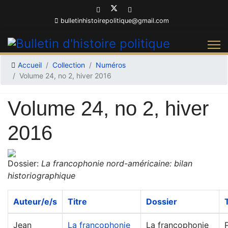
bulletinhistoirepolitique@gmail.com
Accueil
Collection
Numéros
Volume 24, no 2, hiver 2016
Volume 24, no 2, hiver
2016
Dossier:
La francophonie nord-américaine: bilan
historiographique
Auteur/e/s
Titre
Dossier
Jean
La francophonie
La francophonie