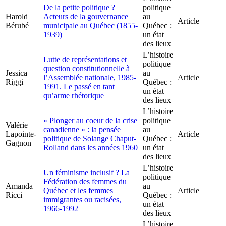
De la petite politique ?
politique
Harold
Acteurs de la gouvernance
au
Article
Bérubé
municipale au Québec (1855-
Québec :
1939)
un état
des lieux
L’histoire
Lutte de représentations et
politique
question constitutionnelle à
Jessica
au
l’Assemblée nationale, 1985-
Article
Riggi
Québec :
1991. Le passé en tant
un état
qu’arme rhétorique
des lieux
L’histoire
« Plonger au coeur de la crise
politique
Valérie
canadienne » : la pensée
au
Lapointe-
Article
politique de Solange Chaput-
Québec :
Gagnon
Rolland dans les années 1960
un état
des lieux
L’histoire
Un féminisme inclusif ? La
politique
Fédération des femmes du
Amanda
au
Québec et les femmes
Article
Ricci
Québec :
immigrantes ou racisées,
un état
1966-1992
des lieux
L’histoire