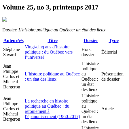
Volume 25, no 3, printemps 2017
Dossier:
L’histoire politique au Québec: un état des lieux
Auteur/e/s
Titre
Dossier
Type
Vingt-cinq ans d’histoire
Stéphane
Hors-
politique : du Québec vers
Éditorial
Savard
dossier
l’universel
L’histoire
Jean
politique
Philippe
L’histoire politique au Québec
au
Présentation
Carlos et
: un état des lieux
Québec :
de dossier
Micheal
un état
Bergeron
des lieux
L’histoire
Jean
La recherche en histoire
politique
Philippe
politique au Québec : du
au
Carlos et
Article
refoulement à
Québec :
Micheal
l’épanouissement (1960-2017)
un état
Bergeron
des lieux
L’histoire