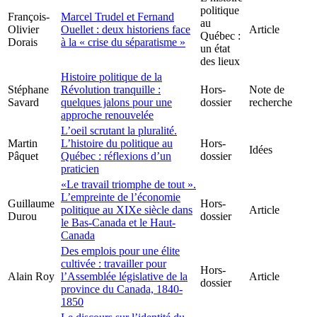
politique
François-
Marcel Trudel et Fernand
au
Olivier
Ouellet : deux historiens face
Article
Québec :
Dorais
à la « crise du séparatisme »
un état
des lieux
Histoire politique de la
Stéphane
Révolution tranquille :
Hors-
Note de
Savard
quelques jalons pour une
dossier
recherche
approche renouvelée
L’oeil scrutant la pluralité.
Martin
L’histoire du politique au
Hors-
Idées
Pâquet
Québec : réflexions d’un
dossier
praticien
«Le travail triomphe de tout ».
L’empreinte de l’économie
Guillaume
Hors-
politique au XIXe siècle dans
Article
Durou
dossier
le Bas-Canada et le Haut-
Canada
Des emplois pour une élite
cultivée : travailler pour
Hors-
Alain Roy
l’Assemblée législative de la
Article
dossier
province du Canada, 1840-
1850