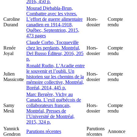
2016, 450 p.
Mourad Djebabla-Brun,
Combattre avec les vivres.
Caroline
L’effort de guerre alimentaire
Hors-
Compte
Durand
canadien en 1914-1918,
dossier
rendu
Québec, Septentrion, 2015,
473 pages
Claude Corbo, Tocqueville
Renée
chez les perdants, Montréal,
Hors-
Compte
Joyal
Del Busso Éditeur, 2016, 205
dossier
rendu
p.
Ronald Rudin, L’Acadie entre
le souvenir et l’oubli. Un
Julien
Hors-
Compte
historien sur les chemins de la
Massicotte
dossier
rendu
mémoire collective, Montréal,
Boréal, 2014, 445 p.
Marc Bergère, Vichy au
Canada. L’exil québécois de
Samy
collaborateurs français,
Hors-
Compte
Mesli
Montréal, Presses de
dossier
rendu
l’Université de Montréal,
2015, 324 p.
Yannick
Parutions
Parutions récentes
Annonce
Gendron
récentes