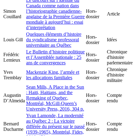
Le discours sur l’identité du
Canada comme nation dans
Simon
l’historiographie canadienne-
Hors-
Article
Couillard
anglaise de la Première Guerre
dossier
mondiale à aujourd’hui : essai
d’interprétation
Quelques éléments d’histoire
Hors-
Louis Gill
du syndicalisme professoral
Idées
dossier
universitaire au Québec
Le Bulletin d’histoire politique
Chronique
Frédéric
Hors-
et l’Assemblée nationale : 25
d'histoire
Lemieux
dossier
ans de convergences
parlementaire
Chronique
Yves
Mackenzie King, l’armée et
Hors-
d'histoire
Tremblay
les allocations familiales
dossier
militaire
Sean Mills, A Place in the Sun
: Haiti, Haitians, and the
Augustin
Hors-
Compte
Remaking of Quebec,
D’Almeida
dossier
rendu
Montréal, McGill-Queen’s
University Press, 2016, 304 p.
Yvan Lamonde, La modernité
au Québec 2 : La victoire
Bernard
Hors-
Compte
différée du présent sur le passé
Ducharme
dossier
rendu
(1939-1965), Montréal, Fides,