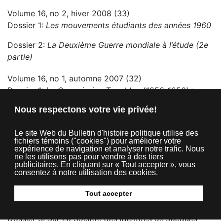
Volume 16, no 2, hiver 2008 (33)
Dossier 1:
Les mouvements étudiants des années 1960
Dossier 2:
La Deuxième Guerre mondiale à l’étude (2e
partie)
Volume 16, no 1, automne 2007 (32)
Dossier 1:
La Commission Tremblay (1953-1956) :
cinquante ans de débats sur le déséquilibre fiscal
Nous respectons votre vie privée!
Dossier 2:
La Deuxième Guerre mondiale à l’étude
Le site Web du Bulletin d'histoire politique utilise des
(1ère partie)
fichiers témoins ("cookies") pour améliorer votre
expérience de navigation et analyser notre trafic. Nous
Volume 15, no 3, printemps 2007 (38)
ne les utilisons pas pour vendre à des tiers
publicitaires. En cliquant sur « Tout accepter », vous
Dossier 1:
Les quinze ans du Bulletin d’histoire
consentez à notre utilisation des cookies.
politique
Tout accepter
Dossier 2:
Quinze ans d’histoire politique
Dossier 3:
Sur La Société des identités de Jacques