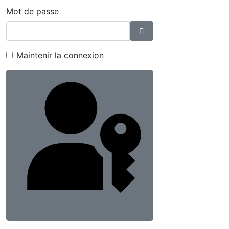
Mot de passe
Afficher le mot de p
Maintenir la connexion
Connexion avec