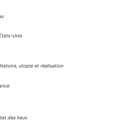
au
 États-Unis
istoire, utopie et réalisation
rance
tat des lieux