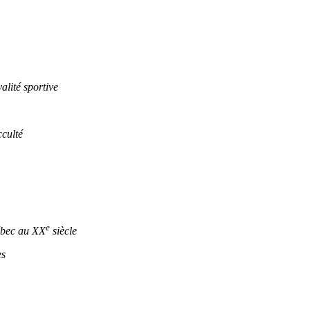
lité sportive
culté
e
ébec au XX
siècle
es