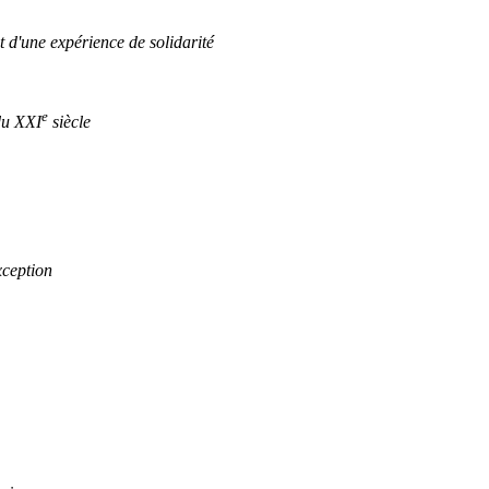
 d'une expérience de solidarité
e
du XXI
siècle
xception