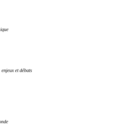
hique
enjeux et débats
monde