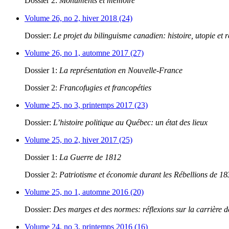
Dossier 2:
Monuments et mémoire
Volume 26, no 2, hiver 2018 (24)
Dossier:
Le projet du bilinguisme canadien: histoire, utopie et r
Volume 26, no 1, automne 2017 (27)
Dossier 1:
La représentation en Nouvelle-France
Dossier 2:
Francofugies et francopéties
Volume 25, no 3, printemps 2017 (23)
Dossier:
L’histoire politique au Québec: un état des lieux
Volume 25, no 2, hiver 2017 (25)
Dossier 1:
La Guerre de 1812
Dossier 2:
Patriotisme et économie durant les Rébellions de 1
Volume 25, no 1, automne 2016 (20)
Dossier:
Des marges et des normes: réflexions sur la carrière 
Volume 24, no 3, printemps 2016 (16)