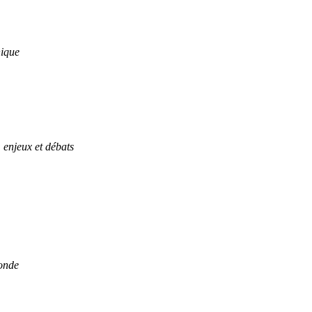
hique
enjeux et débats
monde