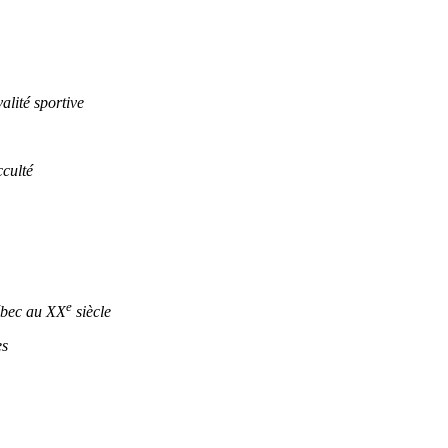
lité sportive
culté
e
ébec au XX
siècle
es