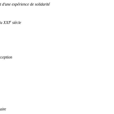
 d'une expérience de solidarité
e
du XXI
siècle
xception
aire