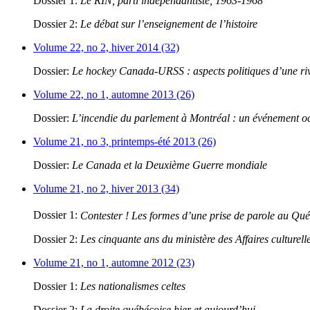
Dossier 1:
Le RIN, parti indépendantiste, 1963-1968
Dossier 2:
Le débat sur l’enseignement de l’histoire
Volume 22, no 2, hiver 2014 (32)
Dossier:
Le hockey Canada-URSS : aspects politiques d’une riva
Volume 22, no 1, automne 2013 (26)
Dossier:
L’incendie du parlement à Montréal : un événement oc
Volume 21, no 3, printemps-été 2013 (26)
Dossier:
Le Canada et la Deuxième Guerre mondiale
Volume 21, no 2, hiver 2013 (34)
Dossier 1:
Contester ! Les formes d’une prise de parole au Qu
Dossier 2:
Les cinquante ans du ministère des Affaires culturell
Volume 21, no 1, automne 2012 (23)
Dossier 1:
Les nationalismes celtes
Dossier 2:
La droite québécoise hier et aujourd’hui