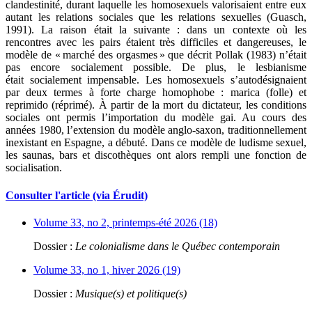
clandestinité, durant laquelle les homosexuels valorisaient entre eux
autant les relations sociales que les relations sexuelles (Guasch,
1991). La raison était la suivante : dans un contexte où les
rencontres avec les pairs étaient très difficiles et dangereuses, le
modèle de « marché des orgasmes » que décrit Pollak (1983) n’était
pas encore socialement possible. De plus, le lesbianisme
était socialement impensable. Les homosexuels s’autodésignaient
par deux termes à forte charge homophobe : marica (folle) et
reprimido (réprimé). À partir de la mort du dictateur, les conditions
sociales ont permis l’importation du modèle gai. Au cours des
années 1980, l’extension du modèle anglo-saxon, traditionnellement
inexistant en Espagne, a débuté. Dans ce modèle de ludisme sexuel,
les saunas, bars et discothèques ont alors rempli une fonction de
socialisation.
Consulter l'article (via Érudit)
Volume 33, no 2, printemps-été 2026 (18)
Dossier :
Le colonialisme dans le Québec contemporain
Volume 33, no 1, hiver 2026 (19)
Dossier :
Musique(s) et politique(s)