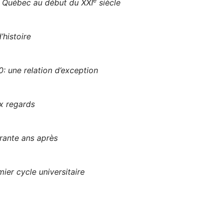
e
u Québec au début du XXI
siècle
’histoire
: une relation d’exception
x regards
rante ans après
ier cycle universitaire