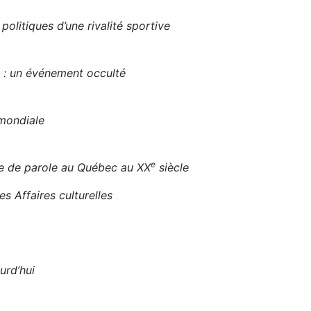
litiques d’une rivalité sportive
l : un événement occulté
mondiale
e
se de parole au Québec au XX
siècle
s Affaires culturelles
urd’hui