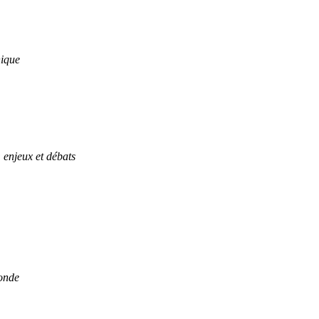
hique
enjeux et débats
monde