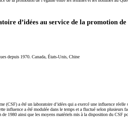
vice de la promotion de l’égalité entre les femmes et les hommes au Qu
toire d’idées au service de la promotion de
iques depuis 1970. Canada, États-Unis, Chine
me (CSF) a été un laboratoire d’idées qui a exercé une influence réelle s
te influence a été modulée dans le temps et a fluctué selon plusieurs fac
 de 1980 ainsi que les moyens matériels mis à la disposition du CSF p