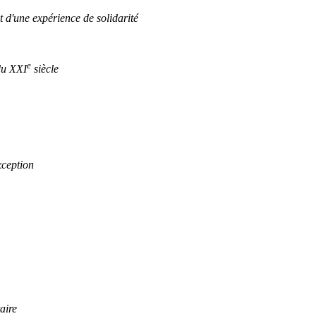
 d'une expérience de solidarité
e
du XXI
siècle
xception
aire