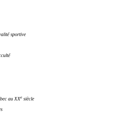
lité sportive
culté
e
ébec au XX
siècle
es