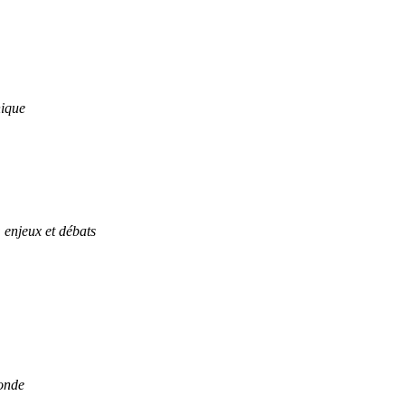
hique
enjeux et débats
monde