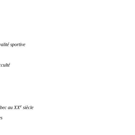
lité sportive
culté
e
ébec au XX
siècle
es