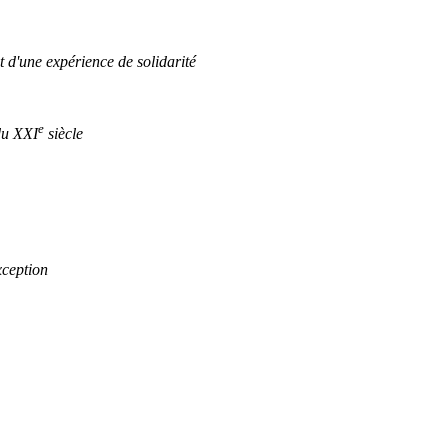
 d'une expérience de solidarité
e
du XXI
siècle
xception