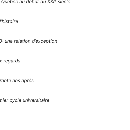
e
u Québec au début du XXI
siècle
’histoire
: une relation d’exception
x regards
rante ans après
ier cycle universitaire