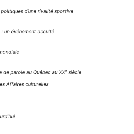
litiques d’une rivalité sportive
l : un événement occulté
mondiale
e
se de parole au Québec au XX
siècle
s Affaires culturelles
urd’hui