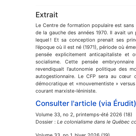
Extrait
Le Centre de formation populaire est san
de la gauche des années 1970. Il avait un 
lequel ! Et sa conception prenait ses p
l’époque où il est né (1971), période où é
pensée explicitement anticapitaliste et 
socialisme. Cette pensée embryonnaire
revendiquait l’autonomie politique des m
autogestionnaire. Le CFP sera au cœur d
démocratique et «mouvementiste » versus l
courant marxiste-léniniste.
Consulter l'article (via Érudit
Volume 33, no 2, printemps-été 2026 (18)
Dossier :
Le colonialisme dans le Québec c
Volume 33, no 1, hiver 2026 (19)