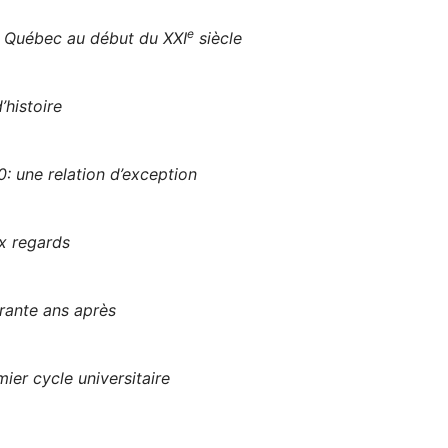
e
u Québec au début du XXI
siècle
’histoire
: une relation d’exception
x regards
rante ans après
ier cycle universitaire