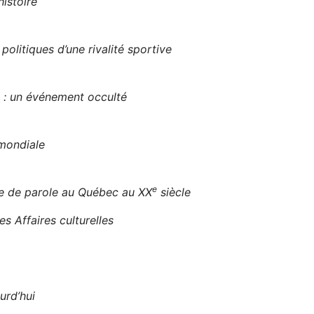
histoire
litiques d’une rivalité sportive
l : un événement occulté
mondiale
e
se de parole au Québec au XX
siècle
s Affaires culturelles
urd’hui