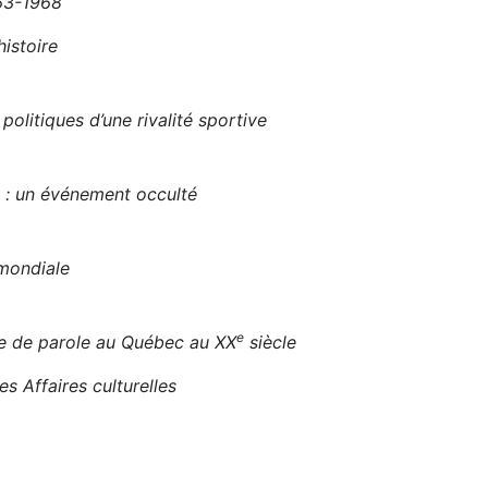
963-1968
histoire
litiques d’une rivalité sportive
l : un événement occulté
mondiale
e
se de parole au Québec au XX
siècle
s Affaires culturelles