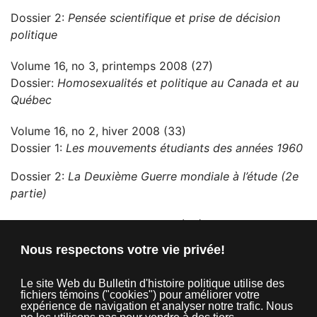
Dossier 2:
Pensée scientifique et prise de décision
politique
Volume 16, no 3, printemps 2008 (27)
Dossier:
Homosexualités et politique au Canada et au
Québec
Volume 16, no 2, hiver 2008 (33)
Dossier 1:
Les mouvements étudiants des années 1960
Dossier 2:
La Deuxième Guerre mondiale à l’étude (2e
partie)
Volume 16, no 1, automne 2007 (32)
Dossier 1:
La Commission Tremblay (1953-1956) :
Nous respectons votre vie privée!
cinquante ans de débats sur le déséquilibre fiscal
Le site Web du Bulletin d'histoire politique utilise des
Dossier 2:
La Deuxième Guerre mondiale à l’étude
fichiers témoins ("cookies") pour améliorer votre
(1ère partie)
expérience de navigation et analyser notre trafic. Nous