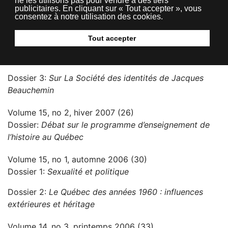
ne les utilisons pas pour vendre à des tiers
publicitaires. En cliquant sur « Tout accepter », vous
Volume 15, no 3, printemps 2007 (38)
consentez à notre utilisation des cookies.
Dossier 1:
Les quinze ans du Bulletin d’histoire
politique
Tout accepter
Dossier 2:
Quinze ans d’histoire politique
Dossier 3:
Sur La Société des identités de Jacques
Beauchemin
Volume 15, no 2, hiver 2007 (26)
Dossier:
Débat sur le programme d’enseignement de
l’histoire au Québec
Volume 15, no 1, automne 2006 (30)
Dossier 1:
Sexualité et politique
Dossier 2:
Le Québec des années 1960 : influences
extérieures et héritage
Volume 14, no 3, printemps 2006 (33)