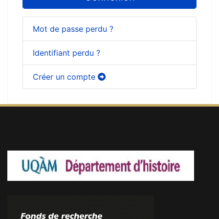
Mot de passe perdu ?
Identifiant perdu ?
Créer un compte