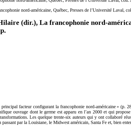
ncophonie nord-américaine, Québec, Presses de l’Université Laval, coll.
ilaire (dir.), La francophonie nord-américa
p.
rincipal facteur configurant la francophonie nord-américaine » (p. 281
nifique ouvrage dont le germe est apparu en l’an 2000 et qui propose 
 transformations. Les quelque trente-six auteurs qui y ont collaboré réu
 passant par la Louisiane, le Midwest américain, Santa Fe et, bien ente