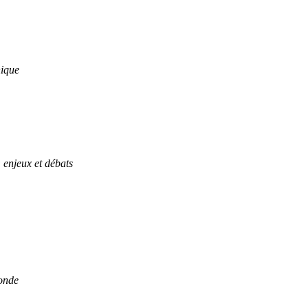
hique
enjeux et débats
monde