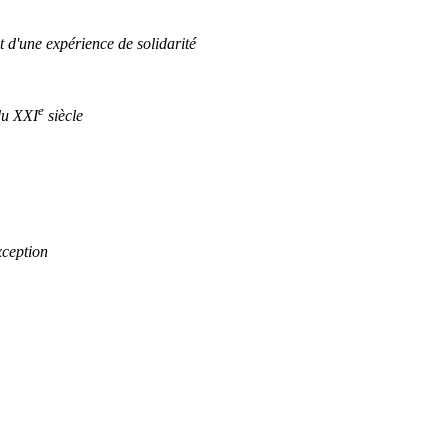
 d'une expérience de solidarité
e
du XXI
siècle
xception