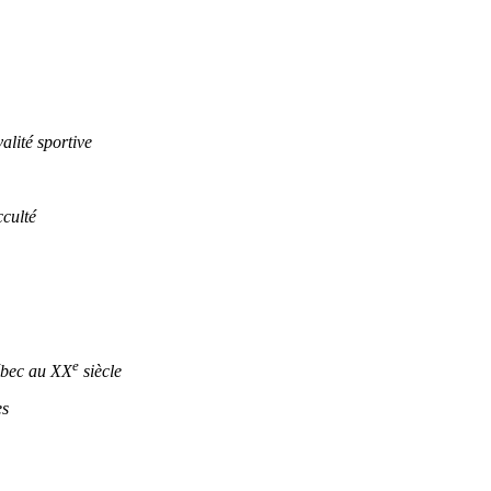
lité sportive
culté
e
ébec au XX
siècle
es