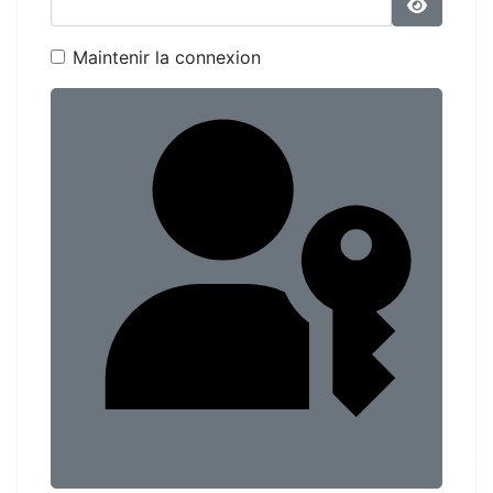
Affiche
Maintenir la connexion
Conn