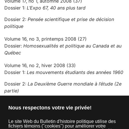
Volume 17, no 1, automne 2008 (37)
Dossier 1:
L’Expo 67, 40 ans plus tard
Dossier 2:
Pensée scientifique et prise de décision
politique
Volume 16, no 3, printemps 2008 (27)
Dossier:
Homosexualités et politique au Canada et au
Québec
Volume 16, no 2, hiver 2008 (33)
Dossier 1:
Les mouvements étudiants des années 1960
Dossier 2:
La Deuxième Guerre mondiale à l’étude (2e
partie)
Volume 16, no 1, automne 2007 (32)
Nous respectons votre vie privée!
Dossier 1:
La Commission Tremblay (1953-1956) :
cinquante ans de débats sur le déséquilibre fiscal
Le site Web du Bulletin d'histoire politique utilise des
fichiers témoins ("cookies") pour améliorer votre
Dossier 2:
La Deuxième Guerre mondiale à l’étude