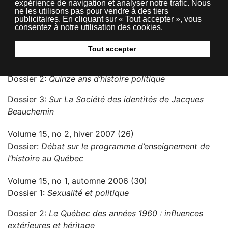
expérience de navigation et analyser notre trafic. Nous
ne les utilisons pas pour vendre à des tiers
(1ère partie)
publicitaires. En cliquant sur « Tout accepter », vous
consentez à notre utilisation des cookies.
Volume 15, no 3, printemps 2007 (38)
Dossier 1:
Les quinze ans du Bulletin d’histoire
Tout accepter
politique
Dossier 2:
Quinze ans d’histoire politique
Dossier 3:
Sur La Société des identités de Jacques
Beauchemin
Volume 15, no 2, hiver 2007 (26)
Dossier:
Débat sur le programme d’enseignement de
l’histoire au Québec
Volume 15, no 1, automne 2006 (30)
Dossier 1:
Sexualité et politique
Dossier 2:
Le Québec des années 1960 : influences
extérieures et héritage