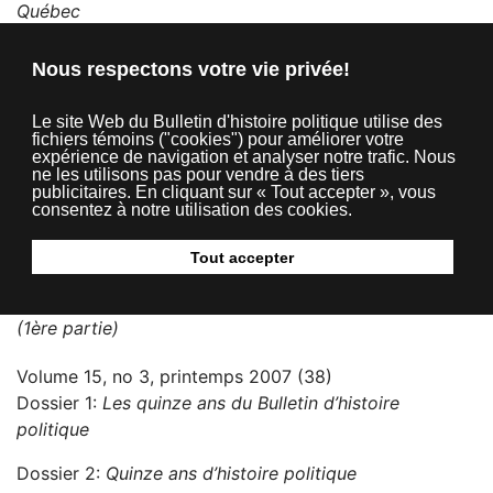
Québec
Volume 16, no 2, hiver 2008 (33)
Nous respectons votre vie privée!
Dossier 1:
Les mouvements étudiants des années 1960
Le site Web du Bulletin d'histoire politique utilise des
Dossier 2:
La Deuxième Guerre mondiale à l’étude (2e
fichiers témoins ("cookies") pour améliorer votre
partie)
expérience de navigation et analyser notre trafic. Nous
ne les utilisons pas pour vendre à des tiers
publicitaires. En cliquant sur « Tout accepter », vous
Volume 16, no 1, automne 2007 (32)
consentez à notre utilisation des cookies.
Dossier 1:
La Commission Tremblay (1953-1956) :
cinquante ans de débats sur le déséquilibre fiscal
Tout accepter
Dossier 2:
La Deuxième Guerre mondiale à l’étude
(1ère partie)
Volume 15, no 3, printemps 2007 (38)
Dossier 1:
Les quinze ans du Bulletin d’histoire
politique
Dossier 2:
Quinze ans d’histoire politique