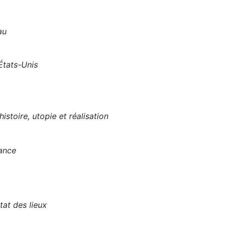
au
 États-Unis
istoire, utopie et réalisation
rance
tat des lieux