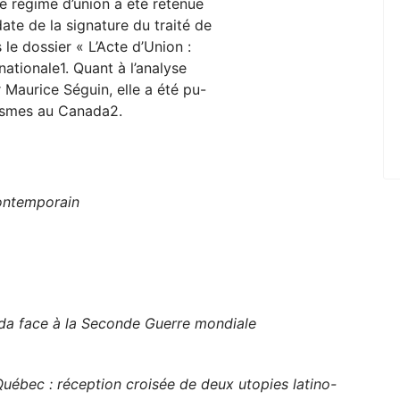
 régime d’union a été retenue
ate de la signature du traité de
 le dossier « L’Acte d’Union :
ationale1. Quant à l’analyse
 Maurice Séguin, elle a été pu-
alismes au Canada2.
)
ontemporain
ada face à la Seconde Guerre mondiale
Québec : réception croisée de deux utopies latino-