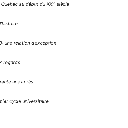
e
u Québec au début du XXI
siècle
’histoire
: une relation d’exception
x regards
rante ans après
ier cycle universitaire