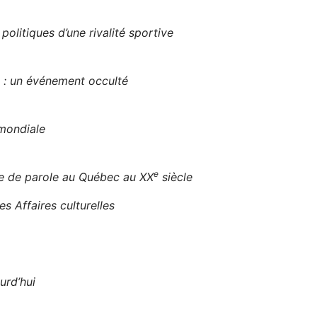
litiques d’une rivalité sportive
l : un événement occulté
mondiale
e
se de parole au Québec au XX
siècle
s Affaires culturelles
urd’hui