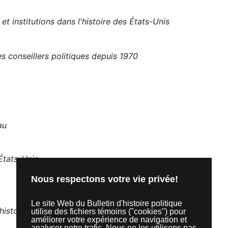
et institutions dans l'histoire des États-Unis
 conseillers politiques depuis 1970
au
 États-Unis
Nous respectons votre vie privée!
Le site Web du Bulletin d'histoire politique
istoire, utopie et réalisation
utilise des fichiers témoins ("cookies") pour
améliorer votre expérience de navigation et
analyser notre trafic. Nous ne les utilisons pas