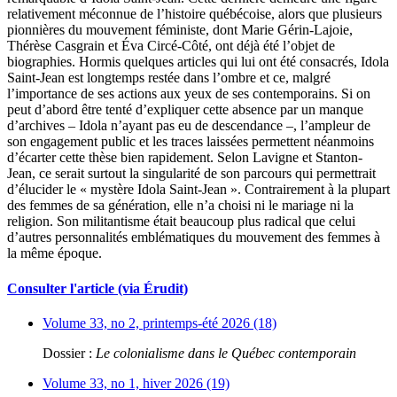
relativement méconnue de l’histoire québécoise, alors que plusieurs
pionnières du mouvement féministe, dont Marie Gérin-Lajoie,
Thérèse Casgrain et Éva Circé-Côté, ont déjà été l’objet de
biographies. Hormis quelques articles qui lui ont été consacrés, Idola
Saint-Jean est longtemps restée dans l’ombre et ce, malgré
l’importance de ses actions aux yeux de ses contemporains. Si on
peut d’abord être tenté d’expliquer cette absence par un manque
d’archives – Idola n’ayant pas eu de descendance –, l’ampleur de
son engagement public et les traces laissées permettent néanmoins
d’écarter cette thèse bien rapidement. Selon Lavigne et Stanton-
Jean, ce serait surtout la singularité de son parcours qui permettrait
d’élucider le « mystère Idola Saint-Jean ». Contrairement à la plupart
des femmes de sa génération, elle n’a choisi ni le mariage ni la
religion. Son militantisme était beaucoup plus radical que celui
d’autres personnalités emblématiques du mouvement des femmes à
la même époque.
Consulter l'article (via Érudit)
Volume 33, no 2, printemps-été 2026 (18)
Dossier :
Le colonialisme dans le Québec contemporain
Volume 33, no 1, hiver 2026 (19)