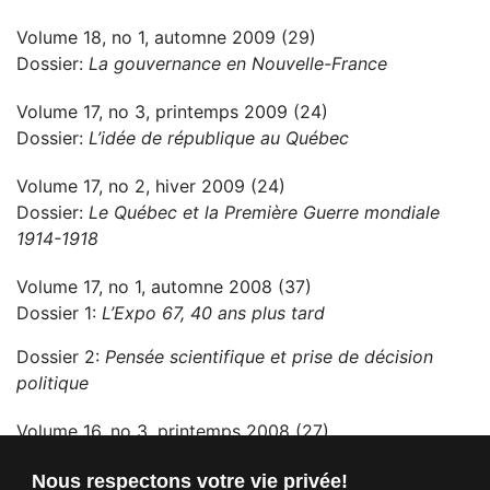
Volume 18, no 1, automne 2009 (29)
Dossier:
La gouvernance en Nouvelle-France
Volume 17, no 3, printemps 2009 (24)
Dossier:
L’idée de république au Québec
Volume 17, no 2, hiver 2009 (24)
Dossier:
Le Québec et la Première Guerre mondiale
1914-1918
Volume 17, no 1, automne 2008 (37)
Dossier 1:
L’Expo 67, 40 ans plus tard
Dossier 2:
Pensée scientifique et prise de décision
politique
Volume 16, no 3, printemps 2008 (27)
Dossier:
Homosexualités et politique au Canada et au
Nous respectons votre vie privée!
Québec