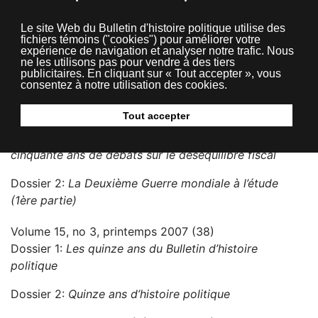
Volume 16, no 2, hiver 2008 (33)
Le site Web du Bulletin d'histoire politique utilise des
fichiers témoins ("cookies") pour améliorer votre
Dossier 1:
Les mouvements étudiants des années 1960
expérience de navigation et analyser notre trafic. Nous
ne les utilisons pas pour vendre à des tiers
Dossier 2:
La Deuxième Guerre mondiale à l’étude (2e
publicitaires. En cliquant sur « Tout accepter », vous
consentez à notre utilisation des cookies.
partie)
Tout accepter
Volume 16, no 1, automne 2007 (32)
Dossier 1:
La Commission Tremblay (1953-1956) :
cinquante ans de débats sur le déséquilibre fiscal
Dossier 2:
La Deuxième Guerre mondiale à l’étude
(1ère partie)
Volume 15, no 3, printemps 2007 (38)
Dossier 1:
Les quinze ans du Bulletin d’histoire
politique
Dossier 2:
Quinze ans d’histoire politique