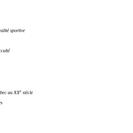
lité sportive
culté
e
ébec au XX
siècle
es