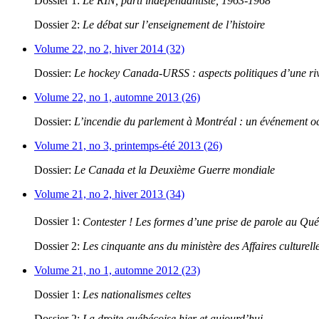
Dossier 1:
Le RIN, parti indépendantiste, 1963-1968
Dossier 2:
Le débat sur l’enseignement de l’histoire
Volume 22, no 2, hiver 2014 (32)
Dossier:
Le hockey Canada-URSS : aspects politiques d’une riva
Volume 22, no 1, automne 2013 (26)
Dossier:
L’incendie du parlement à Montréal : un événement oc
Volume 21, no 3, printemps-été 2013 (26)
Dossier:
Le Canada et la Deuxième Guerre mondiale
Volume 21, no 2, hiver 2013 (34)
Dossier 1:
Contester ! Les formes d’une prise de parole au Qu
Dossier 2:
Les cinquante ans du ministère des Affaires culturell
Volume 21, no 1, automne 2012 (23)
Dossier 1:
Les nationalismes celtes
Dossier 2:
La droite québécoise hier et aujourd’hui