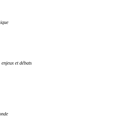
hique
enjeux et débats
monde