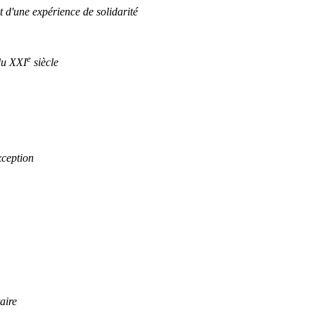
 d'une expérience de solidarité
e
du XXI
siècle
xception
aire