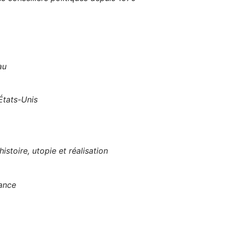
au
 États-Unis
istoire, utopie et réalisation
rance