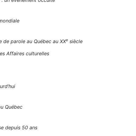
l : un événement occulté
mondiale
e
se de parole au Québec au XX
siècle
s Affaires culturelles
urd’hui
au Québec
se depuis 50 ans