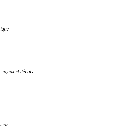
hique
enjeux et débats
monde