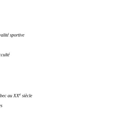
lité sportive
culté
e
ébec au XX
siècle
es