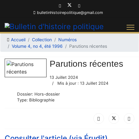
bulletinhistoirepolitique@gmail.com
Accueil
Collection
Numéros
Volume 4, no 4, été 1996
Parutions récentes
Parutions récentes
13 Juillet 2024
Mis à jour : 13 Juillet 2024
Dossier:
Hors-dossier
Type:
Bibliographie
Consulter l'article (via Érudit)