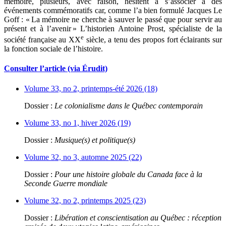
mémoire, plusieurs, avec raison, hésitent à s’associer à des
événements commémoratifs car, comme l’a bien formulé Jacques Le
Goff :
«
La mémoire ne cherche à sauver le passé que pour servir au
présent et à l’avenir
»
L’historien Antoine Prost, spécialiste de la
e
société française au XX
siècle, a tenu des propos fort éclairants sur
la fonction sociale de l’histoire.
Consulter l’article (via Érudit)
Volume 33, no 2, printemps-été 2026 (18)
Dossier :
Le colonialisme dans le Québec contemporain
Volume 33, no 1, hiver 2026 (19)
Dossier :
Musique(s) et politique(s)
Volume 32, no 3, automne 2025 (22)
Dossier :
Pour une histoire globale du Canada face à la
Seconde Guerre mondiale
Volume 32, no 2, printemps 2025 (23)
Dossier :
Libération et conscientisation au Québec : réception