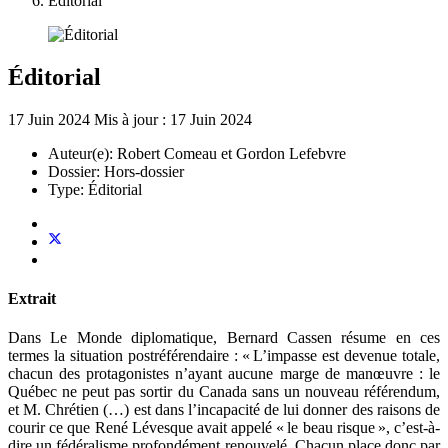
Éditorial
Éditorial
17 Juin 2024
Mis à jour : 17 Juin 2024
Auteur(e):
Robert Comeau et Gordon Lefebvre
Dossier:
Hors-dossier
Type:
Éditorial
Extrait
Dans Le Monde diplomatique, Bernard Cassen résume en ces
termes la situation postréférendaire : « L’impasse est devenue totale,
chacun des protagonistes n’ayant aucune marge de manœuvre : le
Québec ne peut pas sortir du Canada sans un nouveau référendum,
et M. Chrétien (…) est dans l’incapacité de lui donner des raisons de
courir ce que René Lévesque avait appelé « le beau risque », c’est-à-
dire un fédéralisme profondément renouvelé. Chacun place donc par