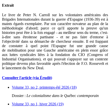
Extrait
Le livre de Peter N. Carroll sur les volontaires américains des
Brigades Internationales durant la guerre d'Espagne (1936-39) est à
maints égards exemplaire. Par son caractère novateur au plan de la
méthodologie d'abord; parce ce qu'il apporte la preuve qu'un
historien peut être à la fois engagé - au meilleur sens du terme, c'est-
à-dire sans étroitesse partisane - et ne pas faire d'entorse à
l'objectivité dans sa démarche de chercheur ensuite. Il est frappant
de constater à quel point l'Espagne fut une grande cause
de mobilisation pour une Gauche américaine en plein essor grâce
aux luttes syndicales liées à la fondation du CIO (Congress of
Industrial Organisations), et qui pouvait s'appuyer sur un contexte
politique devenu plus favorable après l'élection de F.O. Rossevelt et
le lancement du New Deal.
Consulter l'article (via Érudit)
Volume 33, no 2, printemps-été 2026 (18)
Dossier :
Le colonialisme dans le Québec contemporain
Volume 33, no 1, hiver 2026 (19)