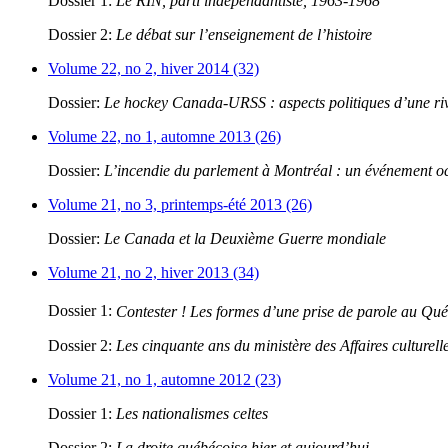
Dossier 1:
Le RIN, parti indépendantiste, 1963-1968
Dossier 2:
Le débat sur l’enseignement de l’histoire
Volume 22, no 2, hiver 2014 (32)
Dossier:
Le hockey Canada-URSS : aspects politiques d’une riva
Volume 22, no 1, automne 2013 (26)
Dossier:
L’incendie du parlement à Montréal : un événement oc
Volume 21, no 3, printemps-été 2013 (26)
Dossier:
Le Canada et la Deuxième Guerre mondiale
Volume 21, no 2, hiver 2013 (34)
Dossier 1:
Contester ! Les formes d’une prise de parole au Qu
Dossier 2:
Les cinquante ans du ministère des Affaires culturell
Volume 21, no 1, automne 2012 (23)
Dossier 1:
Les nationalismes celtes
Dossier 2:
La droite québécoise hier et aujourd’hui