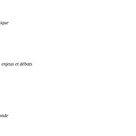
hique
enjeux et débats
monde