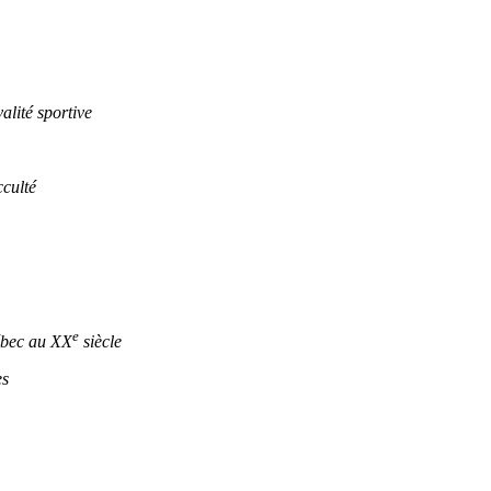
lité sportive
culté
e
ébec au XX
siècle
es