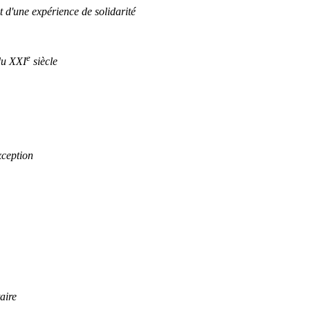
 d'une expérience de solidarité
e
du XXI
siècle
xception
aire