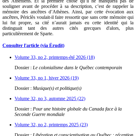
des Athéniens. Et la première chose qu’il ne manquera pas de
souligner avant de procéder à sa description, c’est de rappeler la
mémoire des ancêtres d’Athènes. Ainsi, par cette évocation aux
ancêtres, Périclès voulait-il faire ressortir que sans cette mémoire qui
lui fut propre, sa cité n’aurait jamais eu cette identité qui la
distinguait tant des autres cités grecques d'alors, plus
particulièrement de Sparte.
Consulter l'article (via Érudit)
Volume 33, no 2, printemps-été 2026 (18)
Dossier :
Le colonialisme dans le Québec contemporain
Volume 33, no 1, hiver 2026 (19)
Dossier :
Musique(s) et politique(s)
Volume 32, no 3, automne 2025 (22)
Dossier :
Pour une histoire globale du Canada face à la
Seconde Guerre mondiale
Volume 32, no 2, printemps 2025 (23)
Dossier :
Libération et conscientisation au Québec : réception