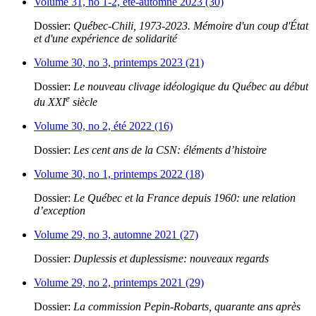
Volume 31, no 1-2, été-automne 2023 (30)
Dossier:
Québec-Chili, 1973-2023. Mémoire d'un coup d'État
et d'une expérience de solidarité
Volume 30, no 3, printemps 2023 (21)
Dossier:
Le nouveau clivage idéologique du Québec au début
e
du XXI
siècle
Volume 30, no 2, été 2022 (16)
Dossier:
Les cent ans de la CSN: éléments d’histoire
Volume 30, no 1, printemps 2022 (18)
Dossier:
Le Québec et la France depuis 1960: une relation
d’exception
Volume 29, no 3, automne 2021 (27)
Dossier:
Duplessis et duplessisme: nouveaux regards
Volume 29, no 2, printemps 2021 (29)
Dossier:
La commission Pepin-Robarts, quarante ans après