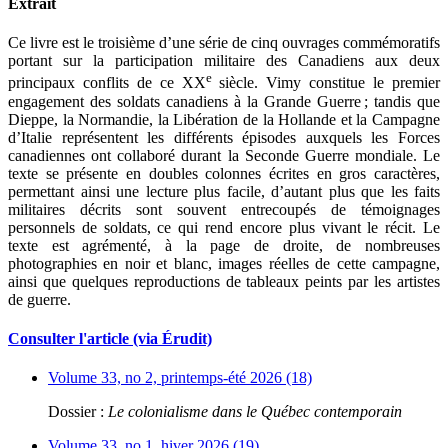
Extrait
Ce livre est le troisième d’une série de cinq ouvrages commémoratifs
portant sur la participation militaire des Canadiens aux deux
e
principaux conflits de ce XX
siècle. Vimy constitue le premier
engagement des soldats canadiens à la Grande Guerre ; tandis que
Dieppe, la Normandie, la Libération de la Hollande et la Campagne
d’Italie représentent les différents épisodes auxquels les Forces
canadiennes ont collaboré durant la Seconde Guerre mondiale. Le
texte se présente en doubles colonnes écrites en gros caractères,
permettant ainsi une lecture plus facile, d’autant plus que les faits
militaires décrits sont souvent entrecoupés de témoignages
personnels de soldats, ce qui rend encore plus vivant le récit. Le
texte est agrémenté, à la page de droite, de nombreuses
photographies en noir et blanc, images réelles de cette campagne,
ainsi que quelques reproductions de tableaux peints par les artistes
de guerre.
Consulter l'article (via Érudit)
Volume 33, no 2, printemps-été 2026 (18)
Dossier :
Le colonialisme dans le Québec contemporain
Volume 33, no 1, hiver 2026 (19)