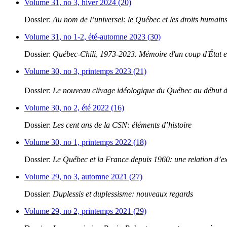
Volume 31, no 3, hiver 2024 (20)
Dossier:
Au nom de l’universel: le Québec et les droits humain
Volume 31, no 1-2, été-automne 2023 (30)
Dossier:
Québec-Chili, 1973-2023. Mémoire d'un coup d'État et
Volume 30, no 3, printemps 2023 (21)
Dossier:
Le nouveau clivage idéologique du Québec au début 
Volume 30, no 2, été 2022 (16)
Dossier:
Les cent ans de la CSN: éléments d’histoire
Volume 30, no 1, printemps 2022 (18)
Dossier:
Le Québec et la France depuis 1960: une relation d’e
Volume 29, no 3, automne 2021 (27)
Dossier:
Duplessis et duplessisme: nouveaux regards
Volume 29, no 2, printemps 2021 (29)