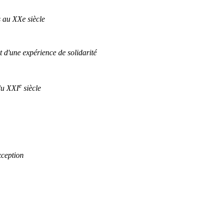
s au XXe siècle
 d'une expérience de solidarité
e
du XXI
siècle
xception