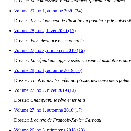
Dossier:
La commission Pepin-Robarts, quarante ans après
Volume 29, no 1, automne 2020 (24)
Dossier:
L’enseignement de l’histoire au premier cycle universit
Volume 28, no 2, hiver 2020 (15)
Dossier:
Vice, déviance et criminialité
Volume 27, no 3, printemps 2019 (16)
Dossier:
La république apprivoisée: racisme et institutions dans
Volume 28, no 1, automne 2019 (16)
Dossier:
Think tanks: les métamorphoses des conseillers politi
Volume 27, no 2, hiver 2019 (13)
Dossier:
Champlain: le rêve et les faits
Volume 27, no 1, automne 2018 (17)
Dossier:
L'oeuvre de François-Xavier Garneau
Volume 26, no 3, printemps 2018 (23)