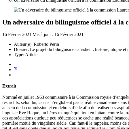
Un adversaire du bilinguisme officiel à la commission Lauren
Un adversaire du bilinguisme officiel à 
16 Février 2021
Mis à jour : 16 Février 2021
Auteur(e):
Roberto Perin
Dossier:
Le projet du bilinguisme canadien : histoire, utopie et r
Type:
Article
Extrait
Nommé en juillet 1963 commissaire à la Commission royale d’enquête su
restrictifs, selon lui, car ils n’englobent pas la réalité canadienne da
au sein de la commission et en dehors d’elle afin de réaliser ses asp
linguiste Eve Haque, un héros manqué qui, tout en luttant contre la m
ces appréciations quelque peu réductrices se cache une réalité beaucou
première moitié du vingtième siècle. Car, faut-il le rappeler, moins d
fut-il, est sans doute due au poids politique qu’acquiert le Comité u