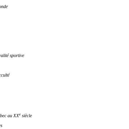
monde
lité sportive
culté
e
ébec au XX
siècle
es