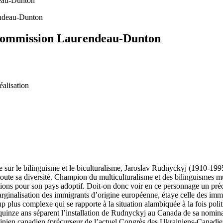
deau-Dunton
la commission Laurendeau-Dunton
éalisation
r le bilinguisme et le biculturalisme, Jaroslav Rudnyckyj (1910-1995) r
ns toute sa diversité. Champion du multiculturalisme et des bilinguismes m
irations pour son pays adoptif. Doit-on donc voir en ce personnage un p
arginalisation des immigrants d’origine européenne, étaye celle des imm
p plus complexe qui se rapporte à la situation alambiquée à la fois polit
e quinze ans séparent l’installation de Rudnyckyj au Canada de sa nomina
krainien canadien (précurseur de l’actuel Congrès des Ukrainiens-Canadi