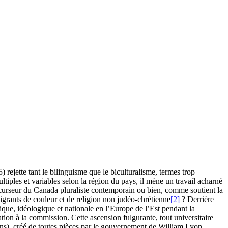
ejette tant le bilinguisme que le biculturalisme, termes trop
ultiples et variables selon la région du pays, il mène un travail acharné
récurseur du Canada pluraliste contemporain ou bien, comme soutient la
igrants de couleur et de religion non judéo-chrétienne
[2]
? Derrière
ique, idéologique et nationale en l’Europe de l’Est pendant la
tion à la commission. Cette ascension fulgurante, tout universitaire
ens), créé de toutes pièces par le gouvernement de William Lyon