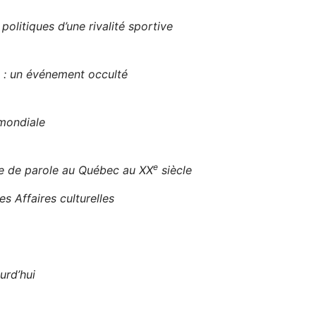
litiques d’une rivalité sportive
l : un événement occulté
mondiale
e
se de parole au Québec au XX
siècle
s Affaires culturelles
urd’hui