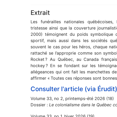
Extrait
Les funérailles nationales québécoises,
tristesse ainsi que la couverture journali
2000) témoignent du poids symbolique d
sportif, mais aussi dans les sociétés q
souvent le cas pour les héros, chaque nat
rattaché se l’approprie comme son symbole
Rocket ? Au Québec, au Canada françai
hockey ? En se fondant sur les témoign
allégeances qui ont fait les manchettes de
affirmer « Toutes ces réponses sont bonne
Consulter l'article (via Érudit
Volume 33, no 2, printemps-été 2026 (18)
Dossier :
Le colonialisme dans le Québec c
Volume 33, no 1, hiver 2026 (19)