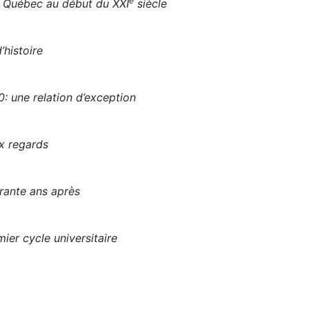
e
u Québec au début du XXI
siècle
’histoire
: une relation d’exception
x regards
rante ans après
ier cycle universitaire