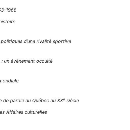
963-1968
histoire
litiques d’une rivalité sportive
l : un événement occulté
mondiale
e
se de parole au Québec au XX
siècle
s Affaires culturelles