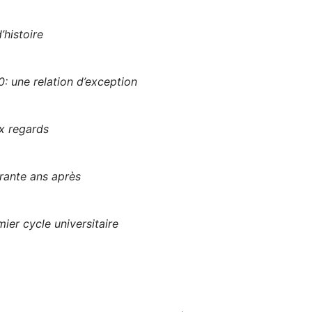
’histoire
: une relation d’exception
x regards
rante ans après
ier cycle universitaire