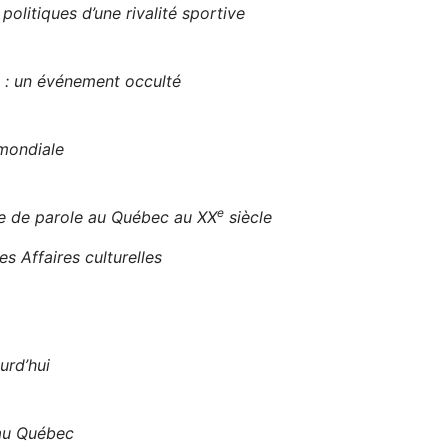
litiques d’une rivalité sportive
l : un événement occulté
mondiale
e
se de parole au Québec au XX
siècle
s Affaires culturelles
urd’hui
au Québec