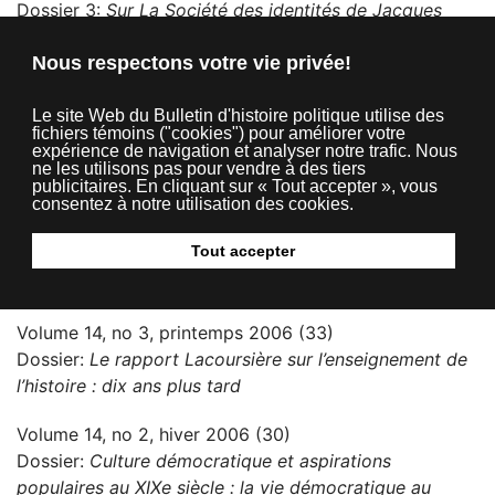
Dossier 3:
Sur La Société des identités de Jacques
Beauchemin
Nous respectons votre vie privée!
Volume 15, no 2, hiver 2007 (26)
Dossier:
Débat sur le programme d’enseignement de
Le site Web du Bulletin d'histoire politique utilise des
fichiers témoins ("cookies") pour améliorer votre
l’histoire au Québec
expérience de navigation et analyser notre trafic. Nous
ne les utilisons pas pour vendre à des tiers
Volume 15, no 1, automne 2006 (30)
publicitaires. En cliquant sur « Tout accepter », vous
consentez à notre utilisation des cookies.
Dossier 1:
Sexualité et politique
Tout accepter
Dossier 2:
Le Québec des années 1960 : influences
extérieures et héritage
Volume 14, no 3, printemps 2006 (33)
Dossier:
Le rapport Lacoursière sur l’enseignement de
l’histoire : dix ans plus tard
Volume 14, no 2, hiver 2006 (30)
Dossier:
Culture démocratique et aspirations
populaires au XIXe siècle : la vie démocratique au