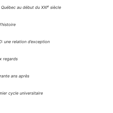
e
u Québec au début du XXI
siècle
’histoire
: une relation d’exception
x regards
rante ans après
ier cycle universitaire