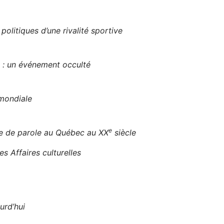
litiques d’une rivalité sportive
l : un événement occulté
mondiale
e
se de parole au Québec au XX
siècle
s Affaires culturelles
urd’hui