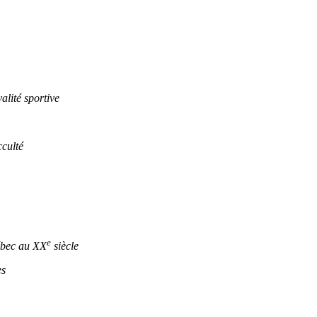
lité sportive
culté
e
ébec au XX
siècle
es