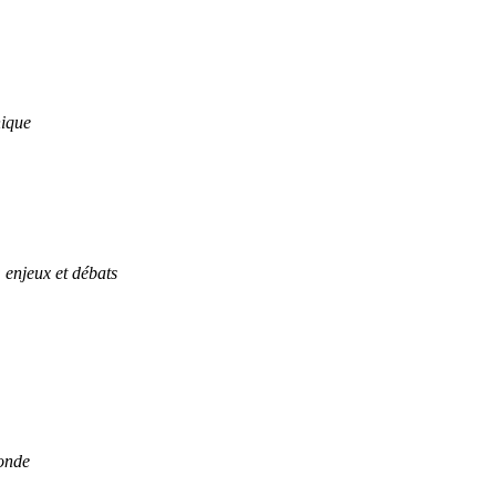
hique
enjeux et débats
monde