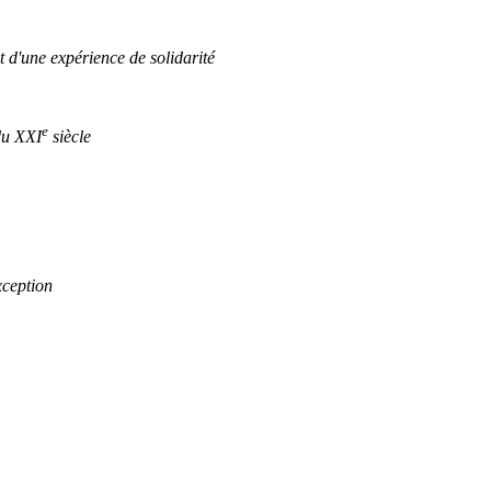
 d'une expérience de solidarité
e
du XXI
siècle
xception