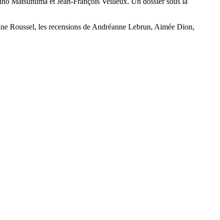
iho Matsunuma et Jean-François Veilleux. Un dossier sous la
hane Roussel, les recensions de Andréanne Lebrun, Aimée Dion,
.