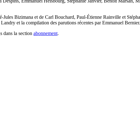
icia Despins, Emmanuel Heisbourg, Stéphanie Janvier, Benoit Marsan, M
mé-Jules Bizimana et de Carl Bouchard, Paul-Étienne Rainville et Stép
el Landry et la compilation des parutions récentes par Emmanuel Bernier
s dans la section
abonnement
.