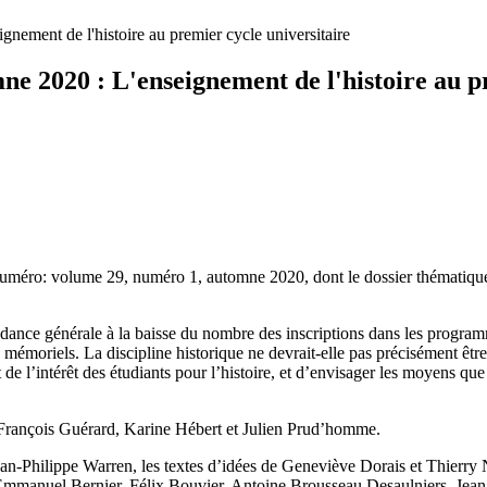
ne 2020 : L'enseignement de l'histoire au p
 numéro: volume 29, numéro 1, automne 2020, dont le dossier thématique 
e générale à la baisse du nombre des inscriptions dans les programmes
s - mémoriels. La discipline historique ne devrait-elle pas précisément ê
t de l’intérêt des étudiants pour l’histoire, et d’envisager les moyens 
 François Guérard, Karine Hébert et Julien Prud’homme.
an-Philippe Warren, les textes d’idées de Geneviève Dorais et Thierry 
Emmanuel Bernier, Félix Bouvier, Antoine Brousseau Desaulniers, Jean-