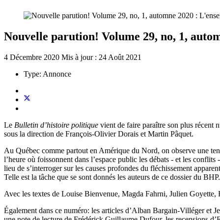
Nouvelle parution! Volume 29, no, 1, autom
4 Décembre 2020
Mis à jour : 24 Août 2021
Type:
Annonce
Le
Bulletin d’histoire politique
vient de faire paraître son plus récent
sous la direction de François-Olivier Dorais et Martin Pâquet.
Au Québec comme partout en Amérique du Nord, on observe une tendanc
l’heure où foissonnent dans l’espace public les débats - et les conflit
lieu de s’interroger sur les causes profondes du fléchissement apparen
Telle est la tâche que se sont donnés les auteurs de ce dossier du BHP.
Avec les textes de Louise Bienvenue, Magda Fahrni, Julien Goyette,
Également dans ce numéro: les articles d’Alban Bargain-Villéger et Je
une note de lecture de Frédérick Guillaume Dufour, les recensions d’