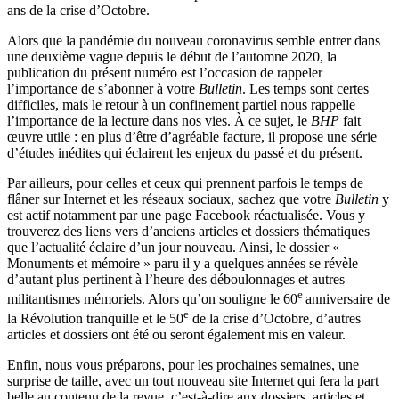
ans de la crise d’Octobre.
Alors que la pandémie du nouveau coronavirus semble entrer dans
une deuxième vague depuis le début de l’automne 2020, la
publication du présent numéro est l’occasion de rappeler
l’importance de s’abonner à votre
Bulletin
. Les temps sont certes
difficiles, mais le retour à un confinement partiel nous rappelle
l’importance de la lecture dans nos vies. À ce sujet, le
BHP
fait
œuvre utile : en plus d’être d’agréable facture, il propose une série
d’études inédites qui éclairent les enjeux du passé et du présent.
Par ailleurs, pour celles et ceux qui prennent parfois le temps de
flâner sur Internet et les réseaux sociaux, sachez que votre
Bulletin
y
est actif notamment par une page Facebook réactualisée. Vous y
trouverez des liens vers d’anciens articles et dossiers thématiques
que l’actualité éclaire d’un jour nouveau. Ainsi, le dossier «
Monuments et mémoire » paru il y a quelques années se révèle
d’autant plus pertinent à l’heure des déboulonnages et autres
e
militantismes mémoriels. Alors qu’on souligne le 60
anniversaire de
e
la Révolution tranquille et le 50
de la crise d’Octobre, d’autres
articles et dossiers ont été ou seront également mis en valeur.
Enfin, nous vous préparons, pour les prochaines semaines, une
surprise de taille, avec un tout nouveau site Internet qui fera la part
belle au contenu de la revue, c’est-à-dire aux dossiers, articles et