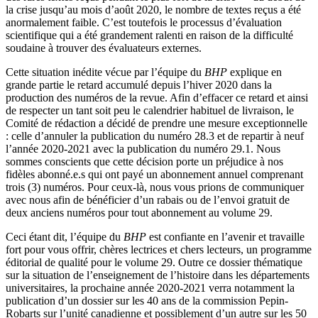
la crise jusqu’au mois d’août 2020, le nombre de textes reçus a été
anormalement faible. C’est toutefois le processus d’évaluation
scientifique qui a été grandement ralenti en raison de la difficulté
soudaine à trouver des évaluateurs externes.
Cette situation inédite vécue par l’équipe du
BHP
explique en
grande partie le retard accumulé depuis l’hiver 2020 dans la
production des numéros de la revue. Afin d’effacer ce retard et ainsi
de respecter un tant soit peu le calendrier habituel de livraison, le
Comité de rédaction a décidé de prendre une mesure exceptionnelle
: celle d’annuler la publication du numéro 28.3 et de repartir à neuf
l’année 2020-2021 avec la publication du numéro 29.1. Nous
sommes conscients que cette décision porte un préjudice à nos
fidèles abonné.e.s qui ont payé un abonnement annuel comprenant
trois (3) numéros. Pour ceux-là, nous vous prions de communiquer
avec nous afin de bénéficier d’un rabais ou de l’envoi gratuit de
deux anciens numéros pour tout abonnement au volume 29.
Ceci étant dit, l’équipe du
BHP
est confiante en l’avenir et travaille
fort pour vous offrir, chères lectrices et chers lecteurs, un programme
éditorial de qualité pour le volume 29. Outre ce dossier thématique
sur la situation de l’enseignement de l’histoire dans les départements
universitaires, la prochaine année 2020-2021 verra notamment la
publication d’un dossier sur les 40 ans de la commission Pepin-
Robarts sur l’unité canadienne et possiblement d’un autre sur les 50